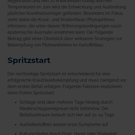
Regenfällen und den zu erwartenden mäßig-warmen
Temperaturen im Juni wird die Entwicklung und Ausbreitung
pilzlicher Krankheitserreger gefördert. Besonders im Fokus
steht dabei die Kraut- und Knollenfäule (Phytophthora
infestans), die unter diesen Witterungsbedingungen rasch
epidemische Ausmaße annehmen kann. Der folgende
Beitrag gibt einen Überblick über wirksame Strategien zur
Bekämpfung von Pilzkrankheiten im Kartoffelbau.
Spritzstart
Der rechtzeitige Spritzstart ist entscheidend für eine
erfolgreiche Krautfäulebekämpfung und muss zwingend vor
dem ersten Befall erfolgen. Folgende Faktoren implizieren
einen frühen Spritzstart:
Schläge sind über mehrere Tage hinweg durch
Niederschlagsereignisse nicht befahrbar. Der
Befallszeitraum beläuft sich hier auf 10–14 Tage.
Ausfallkartoffeln weisen erste Symptome auf
Kulturschäden durch Frost, Hagel oder Starkwind