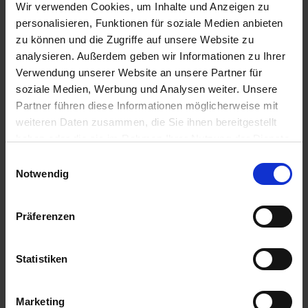
Wir verwenden Cookies, um Inhalte und Anzeigen zu
personalisieren, Funktionen für soziale Medien anbieten
14
5
zu können und die Zugriffe auf unsere Website zu
analysieren. Außerdem geben wir Informationen zu Ihrer
Verwendung unserer Website an unsere Partner für
soziale Medien, Werbung und Analysen weiter. Unsere
Partner führen diese Informationen möglicherweise mit
weiteren Daten zusammen, die Sie ihnen bereitgestellt
haben oder die sie im Rahmen Ihrer Nutzung der Dienste
gesammelt haben.
Einwilligungsauswahl
Shirlan
Funguran progress
Notwendig
29,31 €
/
1 l
19,40 €
/
1 kg
Präferenzen
zzgl. 19% MwSt.
,
zzgl.
zzgl. 19% MwSt.
,
zzgl.
Versandkosten
Versandkosten
Statistiken
ZUM PRODUKT
ZUM PRODUKT
Marketing