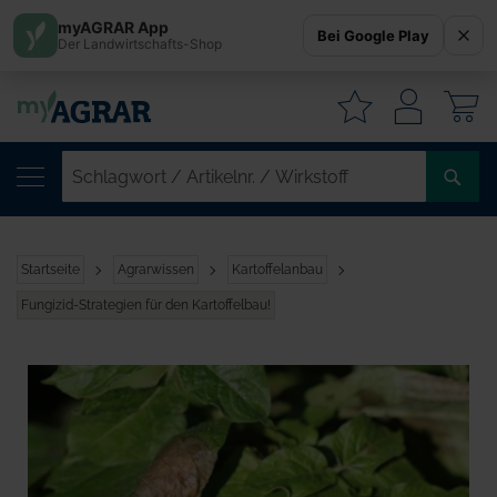
myAGRAR App
Bei Google Play
Der Landwirtschafts-Shop
W
SC
/
AR
/
Startseite
Agrarwissen
Kartoffelanbau
WI
Fungizid-Strategien für den Kartoffelbau!