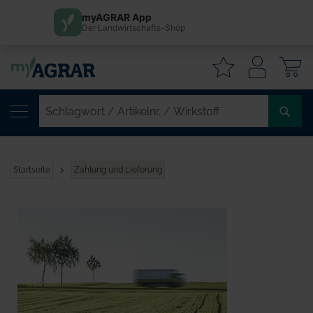
myAGRAR App
Der Landwirtschafts-Shop
W
SC
/
AR
/
Startseite
Zahlung und Lieferung
WI