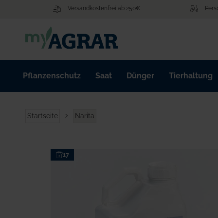
Zum
Versandkostenfrei ab 250€
Pers
Inhalt
springen
Pflanzenschutz
Saat
Dünger
Tierhaltung
Startseite
Narita
Zum
17
Ende
der
Bildgalerie
springen