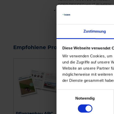
ODER RISSIGER HAUT FÜHREN.
EUH401-ZUR VERMEIDUNG VO
RI...
me
Zustimmung
Empfohlene Produkte
Diese Webseite verwendet 
Wir verwenden Cookies, um I
und die Zugriffe auf unsere 
Website an unsere Partner fü
möglicherweise mit weiteren
der Dienste gesammelt habe
Einwilligungsauswahl
Notwendig
Pflanzenbau ABC