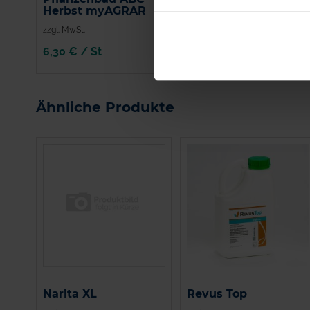
Shirlan
Herbst myAGRAR
zzgl. MwSt.
zzgl. MwSt.
6,30 € / St
29,31 € / l
IN DEN
WARENKORB
Ähnliche Produkte
Narita XL
Revus Top