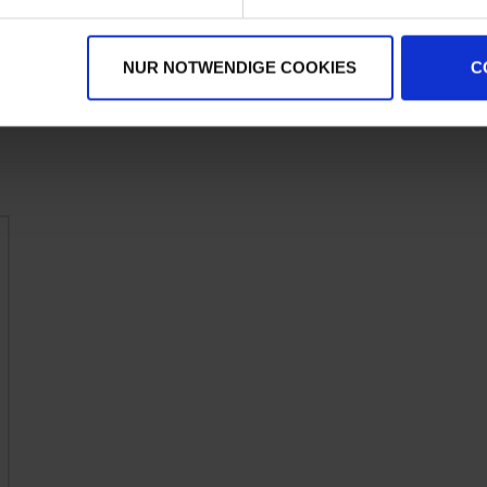
Terminus
Revus Pro
zzgl. MwSt.
zzgl. MwSt.
NUR NOTWENDIGE COOKIES
C
27,57 € / l
22,71 € / l