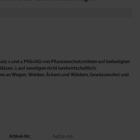
atz 1 und 2 PflSchG) von Pflanzenschutzmitteln auf befestigten
tzen…), auf sonstigen nicht landwirtschaftlich,
äume an Wegen, Weiden, Äckern und Wäldern, Gewässerufer) und
Artikel-Nr.
64630-00