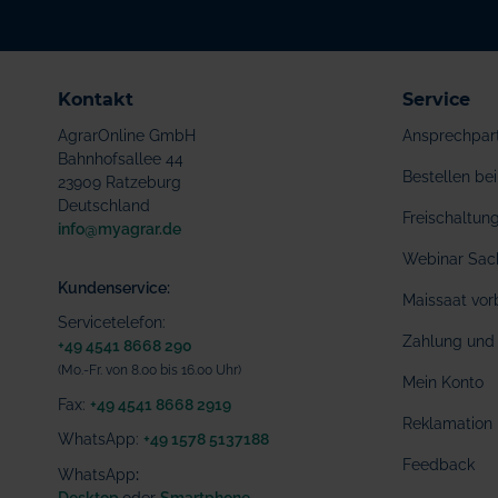
Kontakt
Service
AgrarOnline GmbH
Ansprechpar
Bahnhofsallee 44
Bestellen b
23909 Ratzeburg
Deutschland
Freischaltu
info@myagrar.de
Webinar Sac
Kundenservice:
Maissaat vor
Servicetelefon:
Zahlung und 
+49 4541 8668 290
(Mo.-Fr. von 8.00 bis 16.00 Uhr)
Mein Konto
Fax:
+49 4541 8668 2919
Reklamation
WhatsApp:
+49 1578 5137188
Feedback
WhatsApp
:
Desktop
oder
Smartphone