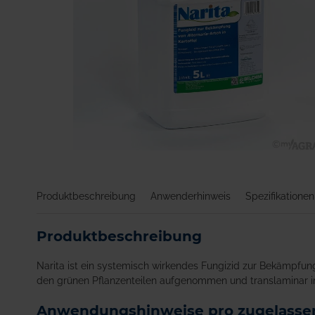
Zum
Anfang
der
Produktbeschreibung
Anwenderhinweis
Spezifikationen
Bildgalerie
springen
Produktbeschreibung
Narita ist ein systemisch wirkendes Fungizid zur Bekämpfung 
den grünen Pflanzenteilen aufgenommen und translaminar i
Anwendungshinweise pro zugelassen