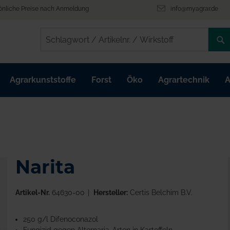
önliche Preise nach Anmeldung
info@myagrar.de
/
/
Agrarkunststoffe
Forst
Öko
Agrartechnik
A
Narita
Artikel-Nr.
64630-00
Hersteller:
Certis Belchim B.V.
250 g/l Difenoconazol