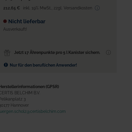
212,65 €
inkl. 19% MwSt.
,
zzgl. Versandkosten
Nicht lieferbar
Ausverkauft!
Jetzt 17 Ährenpunkte pro 5 l Kanister sichern.
Nur für den beruflichen Anwender!
Herstellerinformationen (GPSR)
CERTIS BELCHIM B.V.
Pelikanplatz 3
30177 Hannover
juergen.scholz@certisbelchim.com