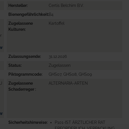
Hersteller
Certis Belchim B.V.
Bienengefährlichkeit
B4
Zugelassene
Kartoffel
Kulturen
r
hr
Zulassungsende
31.12.2026
Status
Zugelassen
Piktogrammcode
GHS07, GHS08, GHS09
ZU
Zugelassene
ALTERNARIA-ARTEN
Schaderreger
hr
Sicherheitshinweise
P101-IST ÄRZTLICHER RAT
ERFORDERLICH, VERPACKUNG