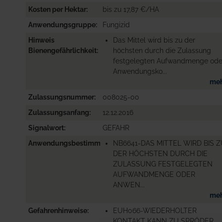
Kosten per Hektar
bis zu 17,87 €/HA
Anwendungsgruppe
Fungizid
Hinweis
Das Mittel wird bis zu der
Bienengefährlichkeit
höchsten durch die Zulassung
festgelegten Aufwandmenge ode
Anwendungsko...
me
Zulassungsnummer
008025-00
Zulassungsanfang
12.12.2016
Signalwort
GEFAHR
Anwendungsbestimmungen
NB6641-DAS MITTEL WIRD BIS 
DER HÖCHSTEN DURCH DIE
ZULASSUNG FESTGELEGTEN
AUFWANDMENGE ODER
ANWEN...
me
Gefahrenhinweise
EUH066-WIEDERHOLTER
KONTAKT KANN ZU SPRÖDER