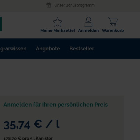
Unser Bonusprogramm
SCHLAGWORT
Meine Merkzettel
Anmelden
Warenkorb
ARTIKELNR.
grarwissen
Angebote
Bestseller
WIRKSTOFF
Anmelden für Ihren persönlichen Preis
35,74 €
/
l
178,70 €
pro 5 l Kanister