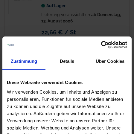
Auf Lager
Lieferung voraussichtlich
ab Donnerstag,
13. August 2026
22,66 € / St
22,66 €
pro 1 Stück
zzgl. 19% MwSt.
Zustimmung
Details
Über Cookies
Maschio Scharspitze R17622990R,
6
R17220270R
Diese Webseite verwendet Cookies
Auf Lager
Wir verwenden Cookies, um Inhalte und Anzeigen zu
Lieferung voraussichtlich
ab Donnerstag,
personalisieren, Funktionen für soziale Medien anbieten
13. August 2026
zu können und die Zugriffe auf unsere Website zu
68,03 € / St
analysieren. Außerdem geben wir Informationen zu Ihrer
68,03 €
pro 1 Stück
Verwendung unserer Website an unsere Partner für
soziale Medien, Werbung und Analysen weiter. Unsere
zzgl. 19% MwSt.