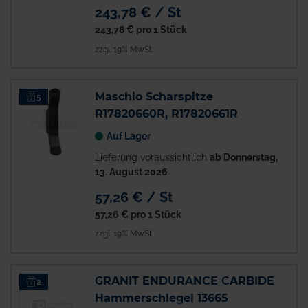
243,78 € / St
243,78 €
pro 1 Stück
zzgl. 19% MwSt.
Maschio Scharspitze
5
R17820660R, R17820661R
Auf Lager
Lieferung voraussichtlich
ab Donnerstag,
13. August 2026
57,26 € / St
57,26 €
pro 1 Stück
zzgl. 19% MwSt.
GRANIT ENDURANCE CARBIDE
2
Hammerschlegel 13665