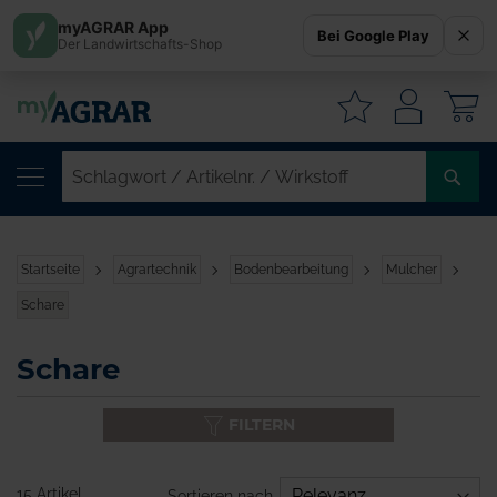
myAGRAR App
Bei Google Play
Der Landwirtschafts-Shop
W
SC
/
AR
/
Startseite
Agrartechnik
Bodenbearbeitung
Mulcher
WI
Schare
Schare
FILTERN
15 Artikel
Sortieren nach