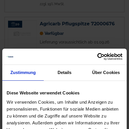
zzgl. 19% MwSt.
Agricarb Pflugspitze 72000676
20
Verfügbar
Lieferung voraussichtlich ab 01.09.26
208,20 € / St
208,20 €
pro 1 Stück
zzgl. 19% MwSt.
Zustimmung
Details
Über Cookies
GRANIT Heavy Duty
19
Diese Webseite verwendet Cookies
Wechselspitzenschar 16" links
Wir verwenden Cookies, um Inhalte und Anzeigen zu
173613
personalisieren, Funktionen für soziale Medien anbieten
Auf Lager
zu können und die Zugriffe auf unsere Website zu
Lieferung voraussichtlich
ab Mittwoch, 12.
analysieren. Außerdem geben wir Informationen zu Ihrer
August 2026