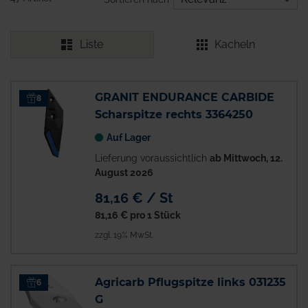
Liste
Kacheln
GRANIT ENDURANCE CARBIDE
8
Scharspitze rechts 3364250
Auf Lager
Lieferung voraussichtlich
ab Mittwoch, 12.
August 2026
81,16 € / St
81,16 €
pro 1 Stück
zzgl. 19% MwSt.
Agricarb Pflugspitze links 031235
6
G