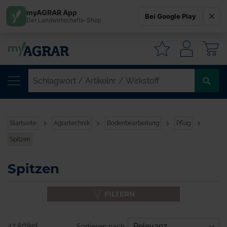
myAGRAR App
Bei Google Play
Der Landwirtschafts-Shop
W
SC
/
AR
/
Startseite
Agrartechnik
Bodenbearbeitung
Pflug
WI
Spitzen
Spitzen
FILTERN
47 Artikel
Sortieren nach