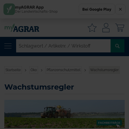
myAGRAR App
Bei Google Play
Der Landwirtschafts-Shop
W
SC
/
AR
/
Startseite
Öko
Pflanzenschutzmittel
Wachstumsregler
WI
Wachstumsregler