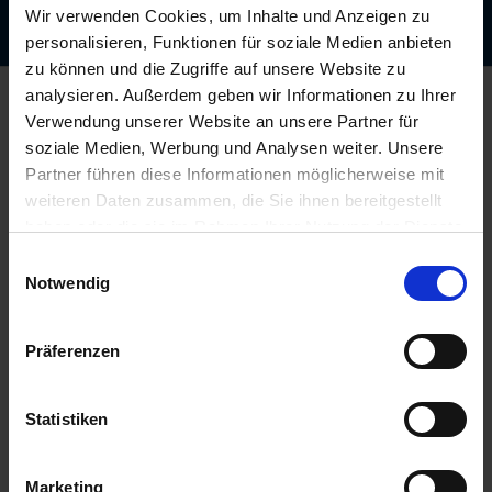
Abonnieren
Wir verwenden Cookies, um Inhalte und Anzeigen zu
personalisieren, Funktionen für soziale Medien anbieten
zu können und die Zugriffe auf unsere Website zu
analysieren. Außerdem geben wir Informationen zu Ihrer
Kontakt
Verwendung unserer Website an unsere Partner für
AgrarOnline GmbH
soziale Medien, Werbung und Analysen weiter. Unsere
Bahnhofsallee 44
Partner führen diese Informationen möglicherweise mit
23909 Ratzeburg
weiteren Daten zusammen, die Sie ihnen bereitgestellt
Deutschland
haben oder die sie im Rahmen Ihrer Nutzung der Dienste
info@myagrar.de
gesammelt haben.
Einwilligungsauswahl
Notwendig
Kundenservice:
Servicetelefon:
+49 4541 8668 290
Präferenzen
(Mo.-Fr. von 8.00 bis 16.00 Uhr)
Fax:
+49 4541 8668 2919
Statistiken
WhatsApp:
+49 1578 5137188
WhatsApp
:
Marketing