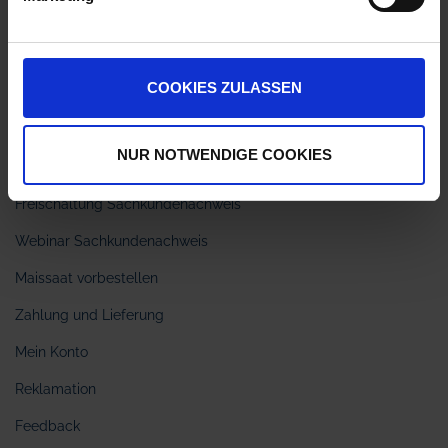
Desktop
oder
Smartphone
Oder nutzen Sie auch unser
Onlineformular
.
COOKIES ZULASSEN
Service
Ansprechpartner
NUR NOTWENDIGE COOKIES
Bestellen bei myAGRAR
Freischaltung Sachkundenachweis
Webinar Sachkundenachweis
Maissaat vorbestellen
Zahlung und Lieferung
Mein Konto
Reklamation
Feedback