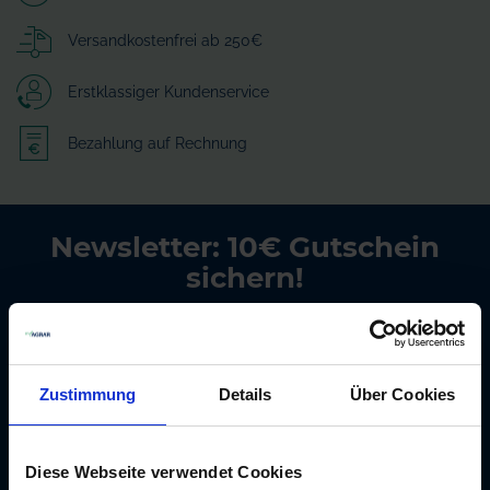
Versandkostenfrei ab 250€
Erstklassiger Kundenservice
Bezahlung auf Rechnung
Newsletter: 10€ Gutschein
sichern!
Unser kostenloser Newsletter informiert Sie
regelmäßig über Aktionen, Neuigkeiten zu
Produkten und pflanzenbaulichen
Zustimmung
Details
Über Cookies
Empfehlungen. Die Abmeldung ist jederzeit
möglich.
Diese Webseite verwendet Cookies