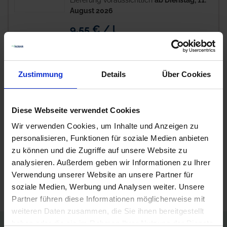
Lieferung voraussichtlich
ab Dienstag, 11.
August 2026
9,55 € / l
95,50 €
pro 10 l Kanister
zzgl. 19% MwSt.
Zustimmung
Details
Über Cookies
Artikel pro Seite
Diese Webseite verwendet Cookies
Wir verwenden Cookies, um Inhalte und Anzeigen zu
Produkte vergleichen
personalisieren, Funktionen für soziale Medien anbieten
zu können und die Zugriffe auf unsere Website zu
Sie haben keine Artikel zum Vergleichen.
analysieren. Außerdem geben wir Informationen zu Ihrer
Verwendung unserer Website an unsere Partner für
soziale Medien, Werbung und Analysen weiter. Unsere
Partner führen diese Informationen möglicherweise mit
weiteren Daten zusammen, die Sie ihnen bereitgestellt
haben oder die sie im Rahmen Ihrer Nutzung der Dienste