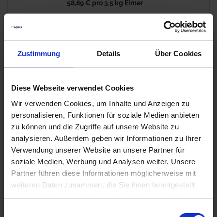
58,89 €
pro 3.5 kg Eimer
zzgl. 7% MwSt.
FOS Trycop
9
Zustimmung
Details
Über Cookies
Auf Lager
Lieferung voraussichtlich
ab Dienstag, 11.
Diese Webseite verwendet Cookies
August 2026
Wir verwenden Cookies, um Inhalte und Anzeigen zu
27,70 € / kg
personalisieren, Funktionen für soziale Medien anbieten
96,95 €
pro 3.5 kg Eimer
zu können und die Zugriffe auf unsere Website zu
zzgl. 7% MwSt.
analysieren. Außerdem geben wir Informationen zu Ihrer
Verwendung unserer Website an unsere Partner für
soziale Medien, Werbung und Analysen weiter. Unsere
FOS Power Fit
7
Partner führen diese Informationen möglicherweise mit
Auf Lager
weiteren Daten zusammen, die Sie ihnen bereitgestellt
haben oder die sie im Rahmen Ihrer Nutzung der Dienste
Lieferung voraussichtlich
ab Dienstag, 11.
gesammelt haben.
August 2026
Einwilligungsauswahl