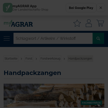
myAGRAR App
Bei Google Play
Der Landwirtschafts-Shop
W
SC
/
AR
/
Startseite
Forst
Forstwerkzeug
Handpackzangen
WI
Handpackzangen