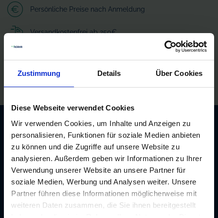
Persönliche Preise nach Anmeldung
Versandkostenfrei ab 250€
Erstklassiger Kundenservice
Zustimmung
Details
Über Cookies
Bezahlung auf Rechnung
Diese Webseite verwendet Cookies
Newsletter: 10€ Gutschein
Wir verwenden Cookies, um Inhalte und Anzeigen zu
sichern!
personalisieren, Funktionen für soziale Medien anbieten
zu können und die Zugriffe auf unsere Website zu
Unser kostenloser Newsletter informiert Sie
analysieren. Außerdem geben wir Informationen zu Ihrer
Verwendung unserer Website an unsere Partner für
regelmäßig über Aktionen, Neuigkeiten zu
soziale Medien, Werbung und Analysen weiter. Unsere
Produkten und pflanzenbaulichen
Partner führen diese Informationen möglicherweise mit
Empfehlungen. Die Abmeldung ist jederzeit
weiteren Daten zusammen, die Sie ihnen bereitgestellt
möglich.
haben oder die sie im Rahmen Ihrer Nutzung der Dienste