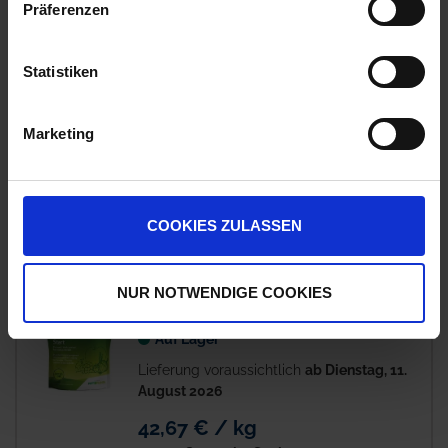
Präferenzen
Green On® Mais
10
Statistiken
Auf Lager
Lieferung voraussichtlich
ab Dienstag, 11.
Marketing
August 2026
36,40 € / kg
109,20 €
pro 3 kg Sack
COOKIES ZULASSEN
zzgl. 19% MwSt.
NUR NOTWENDIGE COOKIES
Green On® Start
12
Auf Lager
Lieferung voraussichtlich
ab Dienstag, 11.
August 2026
42,67 € / kg