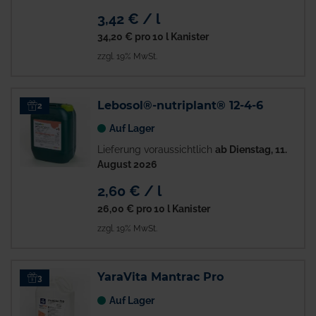
3,42 € / l
34,20 €
pro 10 l Kanister
zzgl. 19% MwSt.
Lebosol®-nutriplant® 12-4-6
2
Auf Lager
Lieferung voraussichtlich
ab Dienstag, 11.
August 2026
2,60 € / l
26,00 €
pro 10 l Kanister
zzgl. 19% MwSt.
YaraVita Mantrac Pro
3
Auf Lager