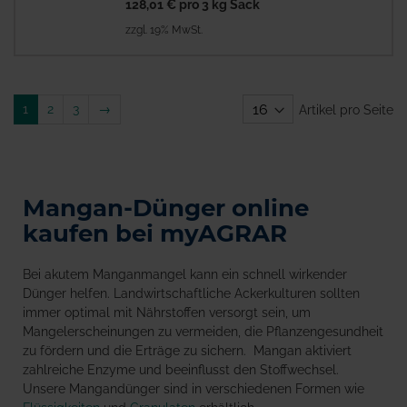
128,01 €
pro 3 kg Sack
zzgl. 19% MwSt.
Weiter
1
2
3
→
Artikel pro Seite
Mangan-Dünger online
kaufen bei myAGRAR
Bei akutem Manganmangel kann ein schnell wirkender
Dünger helfen. Landwirtschaftliche Ackerkulturen sollten
immer optimal mit Nährstoffen versorgt sein, um
Mangelerscheinungen zu vermeiden, die Pflanzengesundheit
zu fördern und die Erträge zu sichern. Mangan aktiviert
zahlreiche Enzyme und beeinflusst den Stoffwechsel.
Unsere Mangandünger sind in verschiedenen Formen wie