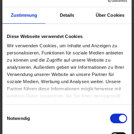
YaraVita StarPhos
6
Zustimmung
Details
Über Cookies
Auf Lager
Lieferung voraussichtlich
ab Dienstag, 11.
August 2026
Diese Webseite verwendet Cookies
6,37 € / l
Wir verwenden Cookies, um Inhalte und Anzeigen zu
63,70 €
pro 10 l Kanister
personalisieren, Funktionen für soziale Medien anbieten
zzgl. 19% MwSt.
zu können und die Zugriffe auf unsere Website zu
analysieren. Außerdem geben wir Informationen zu Ihrer
Verwendung unserer Website an unsere Partner für
Green On® Getreide
11
soziale Medien, Werbung und Analysen weiter. Unsere
Partner führen diese Informationen möglicherweise mit
Auf Lager
weiteren Daten zusammen, die Sie ihnen bereitgestellt
Lieferung voraussichtlich
ab Dienstag, 11.
haben oder die sie im Rahmen Ihrer Nutzung der Dienste
August 2026
gesammelt haben.
Einwilligungsauswahl
38,00 € / kg
Notwendig
114,00 €
pro 3 kg Sack
zzgl. 19% MwSt.