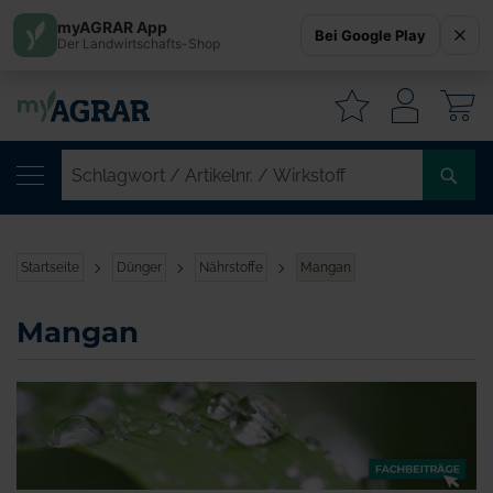
myAGRAR App
Bei Google Play
Der Landwirtschafts-Shop
W
SC
/
AR
/
Startseite
Dünger
Nährstoffe
Mangan
WI
Mangan