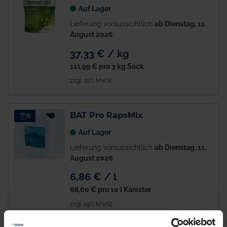
Auf Lager
Lieferung voraussichtlich
ab Dienstag, 11.
August 2026
37,33 € / kg
111,99 €
pro 3 kg Sack
zzgl. 19% MwSt.
BAT Pro RapsMix
6
Auf Lager
Lieferung voraussichtlich
ab Dienstag, 11.
August 2026
6,86 € / l
68,60 €
pro 10 l Kanister
zzgl. 19% MwSt.