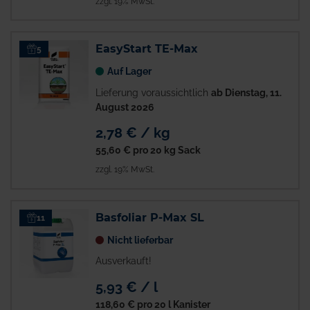
zzgl. 19% MwSt.
EasyStart TE-Max
5
Auf Lager
Lieferung voraussichtlich
ab Dienstag, 11.
August 2026
2,78 € / kg
55,60 €
pro 20 kg Sack
zzgl. 19% MwSt.
Basfoliar P-Max SL
11
Nicht lieferbar
Ausverkauft!
5,93 € / l
118,60 €
pro 20 l Kanister