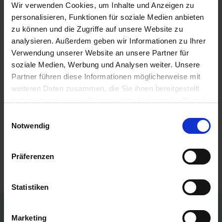
Wir verwenden Cookies, um Inhalte und Anzeigen zu
personalisieren, Funktionen für soziale Medien anbieten
Phosphor gehört zu den Makronährstoffen und ist essenziell
zu können und die Zugriffe auf unsere Website zu
für das Pflanzenwachstum. Der Nährstoff ist ein Baustein der
Zellmembran, außerdem ist Phosphor wichtig für den
analysieren. Außerdem geben wir Informationen zu Ihrer
Energietransport und die Eiweißsynthese.
Phosphor
kann
Verwendung unserer Website an unsere Partner für
zum Beispiel in Mehrnährstoffdüngern zusammen mit
soziale Medien, Werbung und Analysen weiter. Unsere
Stickstoff und Kalium sowie Bor, Kupfer und Mangan
Partner führen diese Informationen möglicherweise mit
ausgebracht werden.
weiteren Daten zusammen, die Sie ihnen bereitgestellt
haben oder die sie im Rahmen Ihrer Nutzung der Dienste
Produkte vergleichen
gesammelt haben.
Einwilligungsauswahl
Notwendig
Sie haben keine Artikel zum Vergleichen.
Präferenzen
Statistiken
Persönliche Preise nach Anmeldung
Marketing