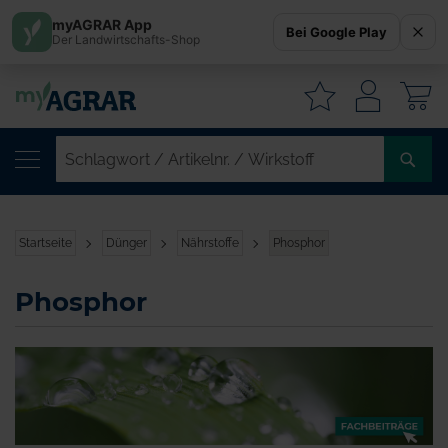
myAGRAR App
Bei Google Play
Der Landwirtschafts-Shop
W
SC
/
AR
/
Startseite
Dünger
Nährstoffe
Phosphor
WI
Phosphor