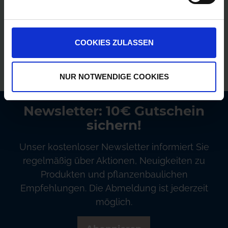
Versandkostenfrei ab 250€
Erstklassiger Kundenservice
COOKIES ZULASSEN
Bezahlung auf Rechnung
NUR NOTWENDIGE COOKIES
Newsletter: 10€ Gutschein
sichern!
Unser kostenloser Newsletter informiert Sie
regelmäßig über Aktionen, Neuigkeiten zu
Produkten und pflanzenbaulichen
Empfehlungen. Die Abmeldung ist jederzeit
möglich.