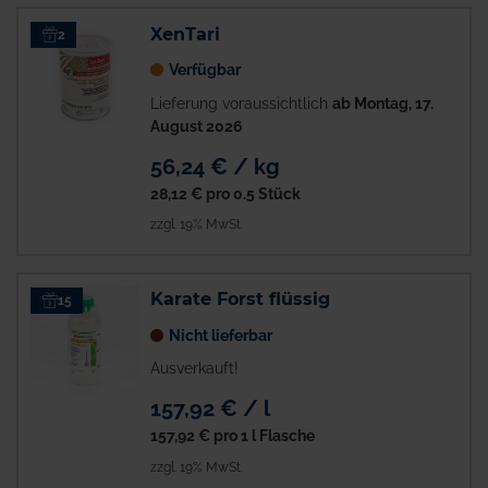
XenTari
2
Verfügbar
Lieferung voraussichtlich
ab Montag, 17.
August 2026
56,24 € / kg
28,12 €
pro 0.5 Stück
zzgl. 19% MwSt.
Karate Forst flüssig
15
Nicht lieferbar
Ausverkauft!
157,92 € / l
157,92 €
pro 1 l Flasche
zzgl. 19% MwSt.