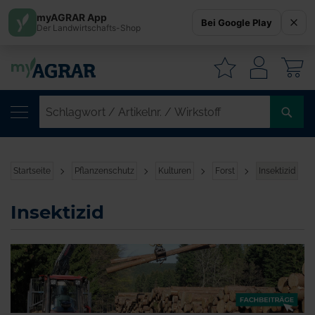
myAGRAR App
Bei Google Play
Der Landwirtschafts-Shop
W
SC
/
AR
/
Startseite
Pflanzenschutz
Kulturen
Forst
Insektizid
WI
Insektizid