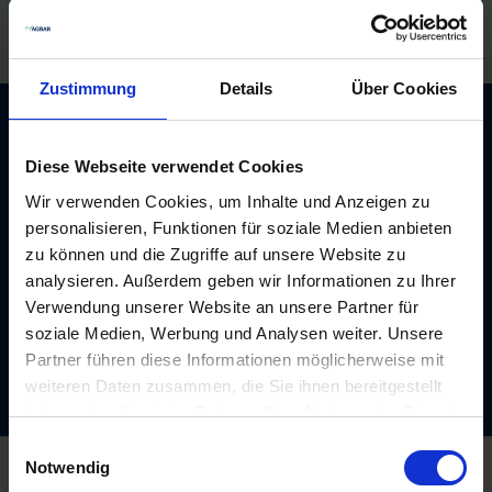
Bezahlung auf Rechnung
Zustimmung
Details
Über Cookies
Newsletter: 10€ Gutschein
sichern!
Diese Webseite verwendet Cookies
Wir verwenden Cookies, um Inhalte und Anzeigen zu
Unser kostenloser Newsletter informiert Sie
personalisieren, Funktionen für soziale Medien anbieten
regelmäßig über Aktionen, Neuigkeiten zu
zu können und die Zugriffe auf unsere Website zu
Produkten und pflanzenbaulichen
analysieren. Außerdem geben wir Informationen zu Ihrer
Empfehlungen. Die Abmeldung ist jederzeit
Verwendung unserer Website an unsere Partner für
möglich.
soziale Medien, Werbung und Analysen weiter. Unsere
Partner führen diese Informationen möglicherweise mit
Abonnieren
weiteren Daten zusammen, die Sie ihnen bereitgestellt
haben oder die sie im Rahmen Ihrer Nutzung der Dienste
gesammelt haben.
Einwilligungsauswahl
Notwendig
Kontakt