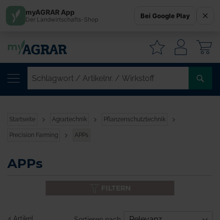
myAGRAR App
Bei Google Play
Der Landwirtschafts-Shop
W
SC
/
AR
/
Startseite
Agrartechnik
Pflanzenschutztechnik
WI
Precision Farming
APPs
APPs
FILTERN
4 Artikel
Sortieren nach