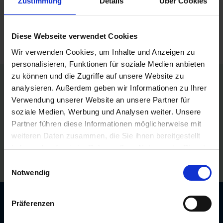
Zustimmung
Details
Über Cookies
Sie haben keine Artikel zum Vergleichen.
Diese Webseite verwendet Cookies
Wir verwenden Cookies, um Inhalte und Anzeigen zu
personalisieren, Funktionen für soziale Medien anbieten
zu können und die Zugriffe auf unsere Website zu
Persönliche Preise nach Anmeldung
analysieren. Außerdem geben wir Informationen zu Ihrer
Verwendung unserer Website an unsere Partner für
Versandkostenfrei ab 250€
soziale Medien, Werbung und Analysen weiter. Unsere
Partner führen diese Informationen möglicherweise mit
Erstklassiger Kundenservice
weiteren Daten zusammen, die Sie ihnen bereitgestellt
haben oder die sie im Rahmen Ihrer Nutzung der Dienste
Bezahlung auf Rechnung
gesammelt haben.
Einwilligungsauswahl
Notwendig
Newsletter: 10€ Gutschein
Präferenzen
sichern!