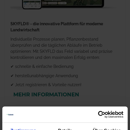
SKYFLD® - die innovative Plattform für moderne
Landwirtschaft
Individuelle Prozesse planen, Pflanzenbestand
überprüfen und die täglichen Abläufe im Betrieb
optimieren: Mit SKYFLD das Feld variabel und präzise
kontrollieren und den maximalen Erfolg ernten:
✔ schnelle & einfache Bedienung
✔ herstellunabhängige Anwendung
✔ Jetzt registrieren & Vorteile nutzen!
MEHR INFORMATIONEN
Produkte vergleichen