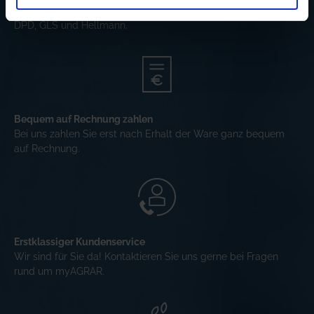
Wir versenden schnell, zuverlässig und nachverfolgbar mit
DPD, GLS und Hellmann.
Bequem auf Rechnung zahlen
Bei uns zahlen Sie erst nach Erhalt der Ware ganz bequem
auf Rechnung.
Erstklassiger Kundenservice
Wir sind für Sie da! Kontaktieren Sie uns gerne bei Fragen
rund um myAGRAR.