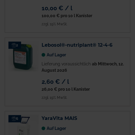
10,00 € / l
100,00 €
pro 10 l Kanister
zzgl. 19% MwSt.
Lebosol®-nutriplant® 12-4-6
2
Auf Lager
Lieferung voraussichtlich
ab Mittwoch, 12.
August 2026
2,60 € / l
26,00 €
pro 10 l Kanister
zzgl. 19% MwSt.
YaraVita MAIS
6
Auf Lager