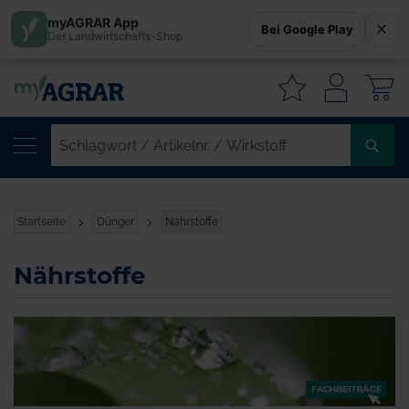
myAGRAR App
Bei Google Play
Der Landwirtschafts-Shop
W
SC
/
AR
/
Startseite
Dünger
Nährstoffe
WI
Nährstoffe