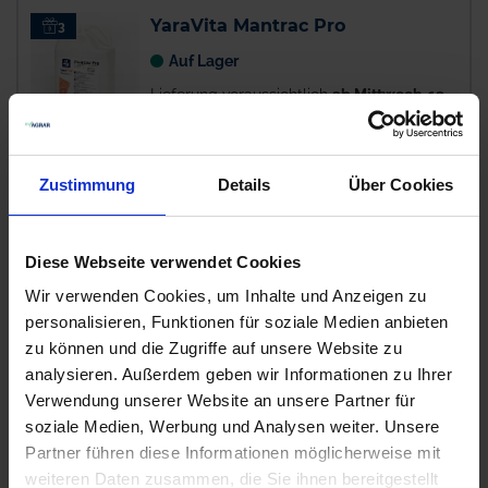
YaraVita Mantrac Pro
3
Auf Lager
Lieferung voraussichtlich
ab Mittwoch, 12.
August 2026
7,23 € / l
Zustimmung
Details
Über Cookies
36,15 €
pro 5 l Kanister
zzgl. 19% MwSt.
Diese Webseite verwendet Cookies
Wuxal Top P
277
Wir verwenden Cookies, um Inhalte und Anzeigen zu
personalisieren, Funktionen für soziale Medien anbieten
Verfügbar
zu können und die Zugriffe auf unsere Website zu
Lieferung voraussichtlich
ab Dienstag, 18.
analysieren. Außerdem geben wir Informationen zu Ihrer
August 2026
Verwendung unserer Website an unsere Partner für
4,63 € / l
soziale Medien, Werbung und Analysen weiter. Unsere
2.778,00 €
pro 600 l
Partner führen diese Informationen möglicherweise mit
Container
weiteren Daten zusammen, die Sie ihnen bereitgestellt