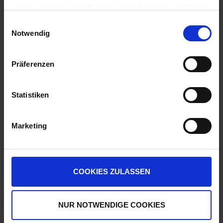
haben oder die sie im Rahmen Ihrer Nutzung der Dienste
zzgl. 19% MwSt.
gesammelt haben.
Einwilligungsauswahl
Notwendig
EasyStart TE-Max
5
Auf Lager
Präferenzen
Lieferung voraussichtlich
ab Mittwoch, 12.
August 2026
Statistiken
2,78 € / kg
55,60 €
pro 20 kg Sack
Marketing
zzgl. 19% MwSt.
Lebosol®-nutriplant® 36
2
COOKIES ZULASSEN
Auf Lager
Lieferung voraussichtlich
ab Mittwoch, 12.
NUR NOTWENDIGE COOKIES
August 2026