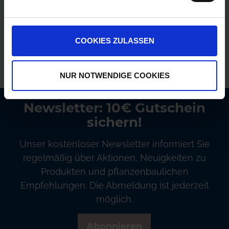
Versandkostenfrei ab 250€
Erstklassiger Kundenservice
COOKIES ZULASSEN
Bezahlung auf Rechnung
NUR NOTWENDIGE COOKIES
Newsletter: 10€ Gutschein
sichern!
Unser kostenloser Newsletter informiert Sie
regelmäßig über Aktionen, Neuigkeiten zu
Produkten und pflanzenbaulichen
Empfehlungen. Die Abmeldung ist jederzeit
möglich.
Abonnieren