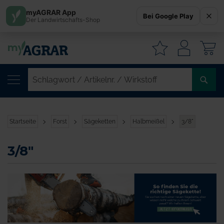
myAGRAR App
Bei Google Play
Der Landwirtschafts-Shop
W
SC
/
AR
/
Startseite
Forst
Sägeketten
Halbmeißel
3/8"
WI
3/8"