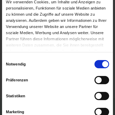
Wir verwenden Cookies, um Inhalte und Anzeigen zu
18,70 € / St
personalisieren, Funktionen für soziale Medien anbieten
18,70 €
pro 1 Stück
zu können und die Zugriffe auf unsere Website zu
zzgl. 19% MwSt.
analysieren. Außerdem geben wir Informationen zu Ihrer
Verwendung unserer Website an unsere Partner für
soziale Medien, Werbung und Analysen weiter. Unsere
Partner führen diese Informationen möglicherweise mit
Artikel pro Seite
weiteren Daten zusammen, die Sie ihnen bereitgestellt
haben oder die sie im Rahmen Ihrer Nutzung der Dienste
Produkte vergleichen
gesammelt haben.
Einwilligungsauswahl
Notwendig
Sie haben keine Artikel zum Vergleichen.
Präferenzen
Statistiken
Persönliche Preise nach Anmeldung
Marketing