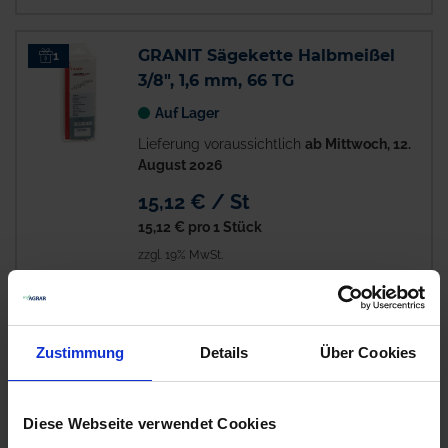
GRANIT Sägekette Halbmeißel
1
3/8", 1,6 mm, 66 TG
Auf Lager
Lieferung voraussichtlich
ab Mittwoch, 12.
August 2026
15,12 € / St
15,12 €
pro 1 Stück
zzgl. 19% MwSt.
GRANIT Sägekette Halbmeißel
1
3/8", 1,6 mm, 84 TG
Zustimmung
Details
Über Cookies
Auf Lager
Lieferung voraussichtlich
ab Mittwoch, 12.
Diese Webseite verwendet Cookies
August 2026