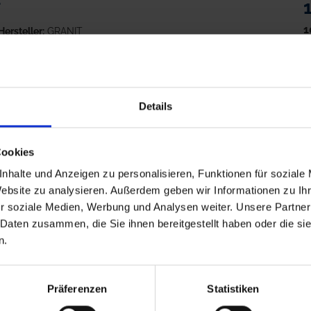
r
1
Hersteller:
GRANIT
zz
h
ab Mittwoch, 12. August 2026
Details
us Trevira mit verstellbarem, lederverstärktem Kopf- und
Cookies
M
nhalte und Anzeigen zu personalisieren, Funktionen für soziale
Website zu analysieren. Außerdem geben wir Informationen zu I
r soziale Medien, Werbung und Analysen weiter. Unsere Partner
 Daten zusammen, die Sie ihnen bereitgestellt haben oder die s
r
n.
5
Hersteller:
GRANIT
zz
Präferenzen
Statistiken
h
ab Mittwoch, 12. August 2026