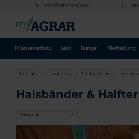
Zum
Versandkostenfrei ab 250€
Pers
Inhalt
springen
Pflanzenschutz
Saat
Dünger
Tierhaltung
Startseite
Tierhaltung
Stall & Weide
Anbindev
Halsbänder & Halfter
Kategorie
Tierhaltung