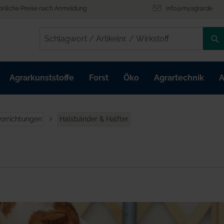
önliche Preise nach Anmeldung
info@myagrar.de
/
/
Agrarkunststoffe
Forst
Öko
Agrartechnik
A
orrichtungen
Halsbänder & Halfter