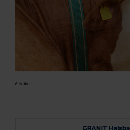
Stall & Weide
Anbindevorrichtungen
Halsbänder &
Halfter
Gurte & Stricke
Ketten
Futterverteilung
Melkzubehör
Raufen & Tröge
Mehr anzeigen
6 Artikel
GRANIT Halsb