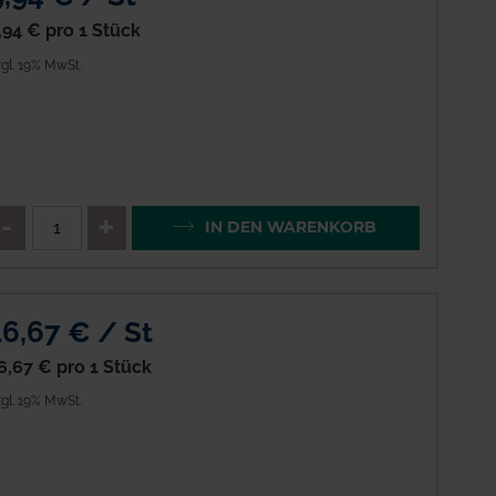
,94 €
pro 1 Stück
gl. 19% MwSt.
enge
QTY_CONTROL_DECREASE
QTY_CONTROL_INCREAS
IN DEN WARENKORB
16,67 € / St
6,67 €
pro 1 Stück
gl. 19% MwSt.