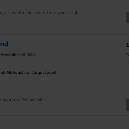
r, aus hautfreundlichem Trevira, sehr stabil
M
and
1
Hersteller:
GRANIT
zz
h
ab Mittwoch, 12. August 2026
viragurt mit Rohrschnalle
M