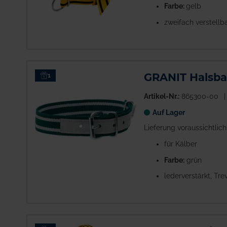
Farbe:
gelb
zweifach verstellba
GRANIT Halsb
1
Artikel-Nr.:
865300-00
Auf Lager
Lieferung voraussichtlic
für Kälber
Farbe:
grün
lederverstärkt, Tre