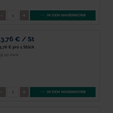
enge
QTY_CONTROL_DECREASE
QTY_CONTROL_INCREAS
IN DEN WARENKORB
13,76 € / St
3,76 €
pro 1 Stück
gl. 19% MwSt.
enge
QTY_CONTROL_DECREASE
QTY_CONTROL_INCREAS
IN DEN WARENKORB