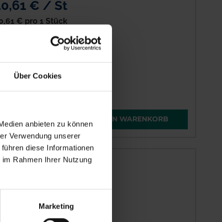
10,61 € / St
0,61 €
pro 1 Stück
gl. 19% MwSt.
Über Cookies
enge
QTY_CONTROL_DECREASE
QTY_CONTROL_INCREAS
IN DEN WARENKORB
 Medien anbieten zu können
hrer Verwendung unserer
 führen diese Informationen
ie im Rahmen Ihrer Nutzung
5,41 € / St
,41 €
pro 1 Stück
gl. 19% MwSt.
Marketing