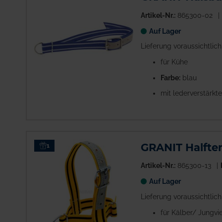
Artikel-Nr.:
865300-02
Auf Lager
Lieferung voraussichtlic
für Kühe
Farbe:
blau
mit lederverstärkt
GRANIT Halfte
1
Artikel-Nr.:
865300-13
Auf Lager
Lieferung voraussichtlic
für Kälber/ Jungvi