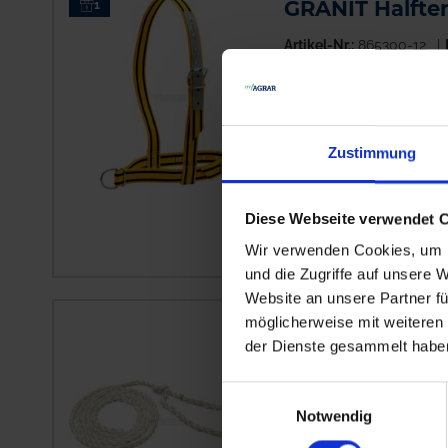
GRANIT Halfte
1
Artikel-Nr.:
865300-12
Auf Lager
Lieferung voraussichtlic
für Kühe
Zustimmung
Farbe:
gelb
einfaches Modell a
Diese Webseite verwendet 
Nackenband
Wir verwenden Cookies, um I
und die Zugriffe auf unsere 
Website an unsere Partner fü
möglicherweise mit weiteren
GRANIT Halfte
der Dienste gesammelt habe
Artikel-Nr.:
865300-16
Einwilligungsauswahl
Auf Lager
Notwendig
Lieferung voraussichtlic