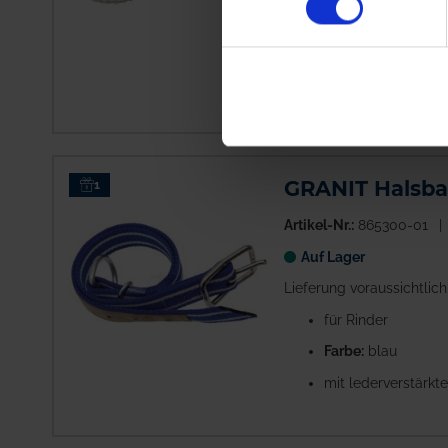
Strick aus Sisal/ P
Farbe:
weiß
mit großer Schlau
GRANIT Halsb
1
Artikel-Nr.:
865300-01
Auf Lager
Lieferung voraussichtlic
für Rinder
Farbe:
blau
mit lederverstärkt