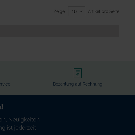
Zeige
Artikel pro Seite
rvice
Bezahlung auf Rechnung
!
en, Neuigkeiten
 ist jederzeit