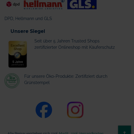
DPD, Hellmann und GLS
Unsere Siegel
Seit über 5 Jahren Trusted Shops
zertifizierter Onlineshop mit Käuferschutz
Für unsere Öko-Produkte: Zertifiziert durch
Grünstempel
ZU
↑
Alle Preise verstehen sich zzgl.
MwSt., zzgl. Versandkosten