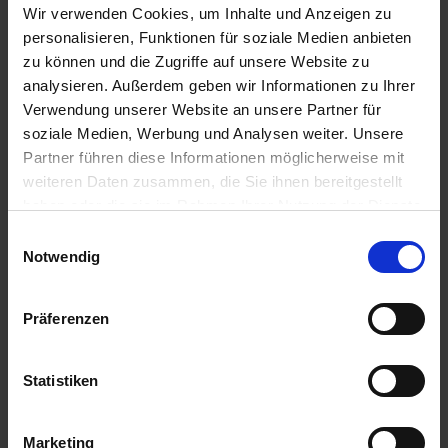
Wir verwenden Cookies, um Inhalte und Anzeigen zu
personalisieren, Funktionen für soziale Medien anbieten
GRANIT Schleppzinken 00310085,
2
zu können und die Zugriffe auf unsere Website zu
900944
analysieren. Außerdem geben wir Informationen zu Ihrer
Verwendung unserer Website an unsere Partner für
Auf Lager
soziale Medien, Werbung und Analysen weiter. Unsere
Lieferung voraussichtlich
ab Dienstag, 11.
Partner führen diese Informationen möglicherweise mit
August 2026
weiteren Daten zusammen, die Sie ihnen bereitgestellt
22,54 € / St
haben oder die sie im Rahmen Ihrer Nutzung der Dienste
22,54 €
pro 1 Stück
gesammelt haben.
Einwilligungsauswahl
Notwendig
zzgl. 19% MwSt.
Präferenzen
Artikel pro Seite
Statistiken
Marketing