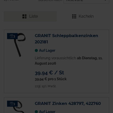
Liste
Kacheln
GRANIT Schleppbalkenzinken
3
202181
Auf Lager
Lieferung voraussichtlich
ab Dienstag, 11.
August 2026
39,94 € / St
39,94 €
pro 1 Stück
zzgl. 19% MwSt.
GRANIT Zinken 428797, 422760
3
Auf Lager