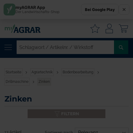
myAGRAR App
Bei Google Play
Der Landwirtschafts-Shop
W
SC
/
AR
/
Startseite
Agrartechnik
Bodenbearbeitung
WI
Drillmaschine
Zinken
Zinken
FILTERN
13 Artikel
Sortieren nach