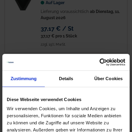
Auf Lager
Lieferung voraussichtlich
ab Dienstag, 11.
August 2026
37,17 € / St
37,17 €
pro 1 Stück
zzgl. 19% MwSt.
Rasspe Mähmesser
27
Verfügbar
Zustimmung
Details
Über Cookies
Lieferung voraussichtlich ab 12.08.26
278,10 € / St
Diese Webseite verwendet Cookies
278,10 €
pro 1 Stück
Wir verwenden Cookies, um Inhalte und Anzeigen zu
zzgl. 19% MwSt.
personalisieren, Funktionen für soziale Medien anbieten
zu können und die Zugriffe auf unsere Website zu
analysieren. Außerdem geben wir Informationen zu Ihrer
Rasspe Mähmesser
29