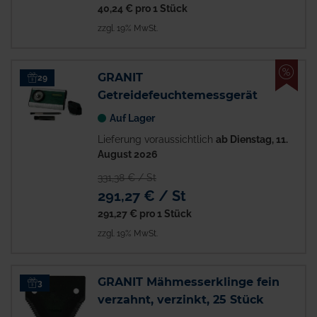
40,24 €
pro 1 Stück
zzgl. 19% MwSt.
%
GRANIT
29
Getreidefeuchtemessgerät
Auf Lager
Lieferung voraussichtlich
ab Dienstag, 11.
August 2026
331,38 € / St
291,27 € / St
291,27 €
pro 1 Stück
zzgl. 19% MwSt.
GRANIT Mähmesserklinge fein
3
verzahnt, verzinkt, 25 Stück