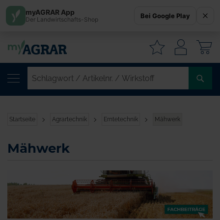
myAGRAR App
Bei Google Play
Der Landwirtschafts-Shop
W
SC
/
AR
/
Startseite
Agrartechnik
Erntetechnik
Mähwerk
WI
Mähwerk