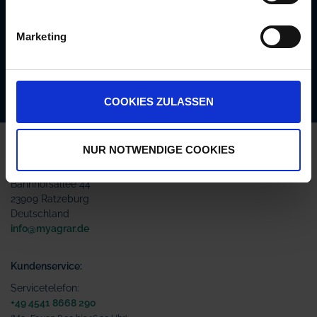
Produkten und pflanzenbaulichen
Empfehlungen. Die Abmeldung ist jederzeit
Marketing
möglich.
Abonnieren
COOKIES ZULASSEN
Kontakt
NUR NOTWENDIGE COOKIES
AgrarOnline GmbH
Bahnhofsallee 44
23909 Ratzeburg
Deutschland
info@myagrar.de
Kundenservice:
Servicetelefon:
+49 4541 8668 290