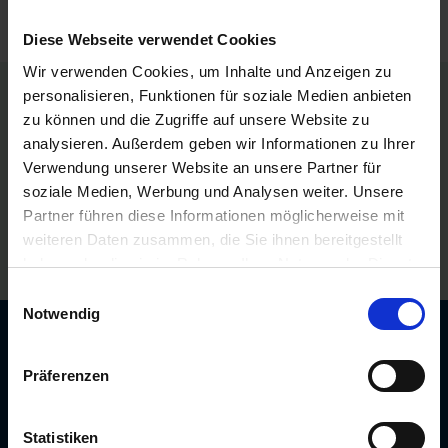
Diese Webseite verwendet Cookies
Wir verwenden Cookies, um Inhalte und Anzeigen zu
personalisieren, Funktionen für soziale Medien anbieten
Persönliche Preise nach Anmeldung
zu können und die Zugriffe auf unsere Website zu
analysieren. Außerdem geben wir Informationen zu Ihrer
Versandkostenfrei ab 250€
Verwendung unserer Website an unsere Partner für
soziale Medien, Werbung und Analysen weiter. Unsere
Erstklassiger Kundenservice
Partner führen diese Informationen möglicherweise mit
weiteren Daten zusammen, die Sie ihnen bereitgestellt
Bezahlung auf Rechnung
haben oder die sie im Rahmen Ihrer Nutzung der Dienste
gesammelt haben.
Einwilligungsauswahl
Notwendig
Newsletter: 10€ Gutschein
sichern!
Präferenzen
Unser kostenloser Newsletter informiert Sie
regelmäßig über Aktionen, Neuigkeiten zu
Statistiken