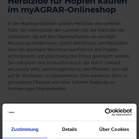
Herbizide für Hopfen kaufen
im myAGRAR-Onlineshop
In der Hopfenproduktion spielen Herbizide eine zentrale
Rolle. Sie unterstützen den Landwirt bei der Kontrolle von
Unkräutern, die mit den Hopfenpflanzen um wichtige
Ressourcen konkurrieren. Durch den Einsatz von Herbiziden
kann ein optimales Wachstumsumfeld für den Hopfen
sichergestellt und gleichzeitig der Ertrag gesteigert werden.
Sie reduzieren den Konkurrenzdruck, der durch Unkraut
verursacht wird, und ermöglichen es den Pflanzen, sich voll
auf ihr Wachstum zu konzentrieren. Dies wiederum führt zu
gesünderen Pflanzen und einer höheren Ausbeute an
hochwertigen Hopfendolden.
Produkte vergleichen
Sie haben keine Artikel zum Vergleichen.
Zustimmung
Details
Über Cookies