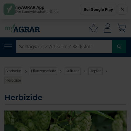
myAGRAR App
Bei Google Play
Der Landwirtschafts-Shop
W
SC
/
AR
/
Startseite
Pflanzenschutz
Kulturen
Hopfen
WI
Herbizide
Herbizide