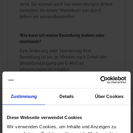
nicht. Sie können auch nur einen einzigen Artikel
bestellen. Ab einem Warenkorb von 250 €
liefern wir versandkostenfrei.
Wie kann ich meine Bestellung ändern oder
stornieren?
Eine Änderung oder Stornierung Ihrer
Bestellung ist bis 30 Minuten nach Erhalt der
Bestellbestätigung per E-Mail an
info@myagrar.de
möglich.
Woher weiß ich, ob meine Bestellung bei Ihnen
eingegangen ist?
Zustimmung
Details
Über Cookies
Sobald Sie den Bestellvorgang abgeschlossen
haben, senden wir Ihnen eine E-Mail mit der
Bestellbestätigung, die den Eingang Ihrer
Diese Webseite verwendet Cookies
Bestellung bestätigt. Sollten Sie diese nicht
Wir verwenden Cookies, um Inhalte und Anzeigen zu
erhalten haben, wenden Sie sich bitte an