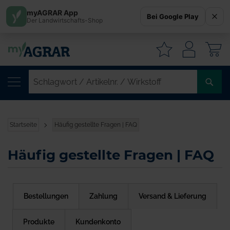
myAGRAR App
Bei Google Play
Der Landwirtschafts-Shop
W
SC
/
AR
/
Startseite
Häufig gestellte Fragen | FAQ
WI
Häufig gestellte Fragen | FAQ
Bestellungen
Zahlung
Versand & Lieferung
Produkte
Kundenkonto