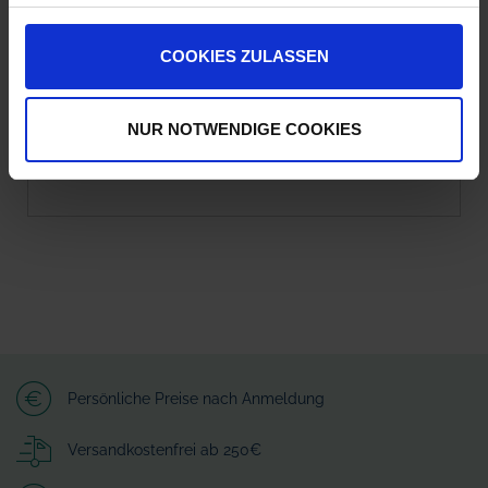
Ist eine Online-Registrierung notwendig, damit
COOKIES ZULASSEN
ich online bestellen kann?
Um bei myAGRAR Ware zu bestellen, ist ein
Kundenkonto und somit eine Registrierung
NUR NOTWENDIGE COOKIES
Voraussetzung.
Persönliche Preise nach Anmeldung
Versandkostenfrei ab 250€