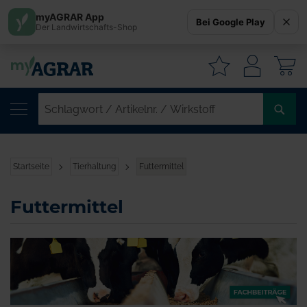
myAGRAR App
Bei Google Play
Der Landwirtschafts-Shop
W
SC
/
AR
/
Startseite
Tierhaltung
Futtermittel
WI
Futtermittel