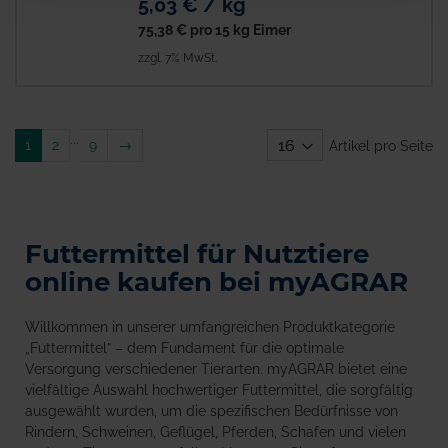
5,03 € / kg
75,38 €
pro 15 kg Eimer
zzgl. 7% MwSt.
...
Weiter
1
2
9
→
Artikel pro Seite
Futtermittel für Nutztiere
online kaufen bei myAGRAR
Willkommen in unserer umfangreichen Produktkategorie
„Futtermittel” – dem Fundament für die optimale
Versorgung verschiedener Tierarten. myAGRAR bietet eine
vielfältige Auswahl hochwertiger Futtermittel, die sorgfältig
ausgewählt wurden, um die spezifischen Bedürfnisse von
Rindern, Schweinen, Geflügel, Pferden, Schafen und vielen