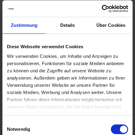
Sprayfo Vitesse 50
7
Verfügbar
Zustimmung
Details
Über Cookies
Lieferung voraussichtlich
ab Freitag, 21.
August 2026
Diese Webseite verwendet Cookies
3,03 € / kg
Wir verwenden Cookies, um Inhalte und Anzeigen zu
75,75 €
pro 25 kg Sack
personalisieren, Funktionen für soziale Medien anbieten
zzgl. 7% MwSt.
zu können und die Zugriffe auf unsere Website zu
analysieren. Außerdem geben wir Informationen zu Ihrer
Verwendung unserer Website an unsere Partner für
FOS Pulmosure LD
5
soziale Medien, Werbung und Analysen weiter. Unsere
Auf Lager
Partner führen diese Informationen möglicherweise mit
weiteren Daten zusammen, die Sie ihnen bereitgestellt
Lieferung voraussichtlich
ab Mittwoch, 12.
August 2026
haben oder die sie im Rahmen Ihrer Nutzung der Dienste
gesammelt haben.
Einwilligungsauswahl
16,83 € / kg
Notwendig
58,89 €
pro 3.5 kg Eimer