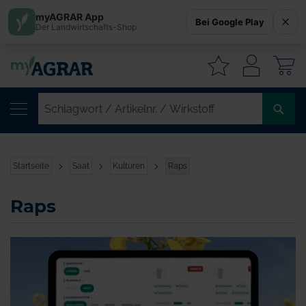
myAGRAR App
Bei Google Play
Der Landwirtschafts-Shop
W
SC
/
AR
/
Startseite
Saat
Kulturen
Raps
WI
Raps