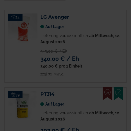
LG Avenger
34
Auf Lager
Lieferung voraussichtlich
ab Mittwoch, 12.
August 2026
345,00 € / Eh
340,00 € / Eh
340,00 €
pro 1 Einheit
zzgl. 7% MwSt.
%
EMPFO
PT314
39
Auf Lager
Lieferung voraussichtlich
ab Mittwoch, 12.
August 2026
392,00 € / Eh