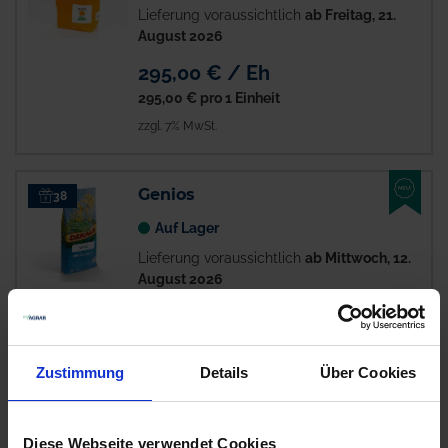
Lieferung voraussichtlich
ab Freitag, 21.
August 2026
295,00 € / Eh
295,00 €
pro 1 Einheit
zzgl. 7% MwSt.
NEU
Genios
38
Auf Lager
Lieferung voraussichtlich
ab Mittwoch, 12.
August 2026
395,00 € / Eh
389,00 € / Eh
389,00 €
pro 1 Einheit
Zustimmung
Details
Über Cookies
zzgl. 7% MwSt.
Diese Webseite verwendet Cookies