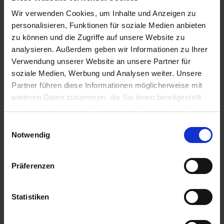
Cheeta
33
Wir verwenden Cookies, um Inhalte und Anzeigen zu
Verfügbar
personalisieren, Funktionen für soziale Medien anbieten
zu können und die Zugriffe auf unsere Website zu
Lieferung voraussichtlich
ab Freitag, 21.
August 2026
analysieren. Außerdem geben wir Informationen zu Ihrer
Verwendung unserer Website an unsere Partner für
340,00 € / Eh
soziale Medien, Werbung und Analysen weiter. Unsere
330,00 € / Eh
Partner führen diese Informationen möglicherweise mit
330,00 €
pro 1 Einheit
weiteren Daten zusammen, die Sie ihnen bereitgestellt
zzgl. 7% MwSt.
haben oder die sie im Rahmen Ihrer Nutzung der Dienste
gesammelt haben.
Einwilligungsauswahl
NEU
Notwendig
Gemini
19
Auf Lager
Präferenzen
Lieferung voraussichtlich
ab Mittwoch, 12.
August 2026
Statistiken
195,00 € / Eh
195,00 €
pro 1 Einheit