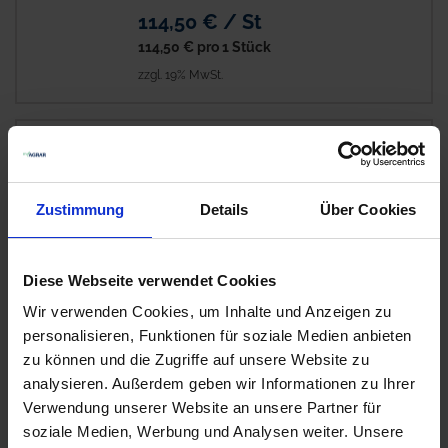
114,50 € / St
114,50 €
pro 1 Stück
zzgl. 19% MwSt.
Seitenwandfolie transparent
4
Auf Lager
Lieferung voraussichtlich
ab Dienstag, 11.
Zustimmung
Details
Über Cookies
August 2026
47,60 € / St
Diese Webseite verwendet Cookies
47,60 €
pro 1 Stück
Wir verwenden Cookies, um Inhalte und Anzeigen zu
zzgl. 19% MwSt.
personalisieren, Funktionen für soziale Medien anbieten
zu können und die Zugriffe auf unsere Website zu
analysieren. Außerdem geben wir Informationen zu Ihrer
BAT Pro PowerPress Typ 400
3
Verwendung unserer Website an unsere Partner für
blau / 10 kg
soziale Medien, Werbung und Analysen weiter. Unsere
Auf Lager