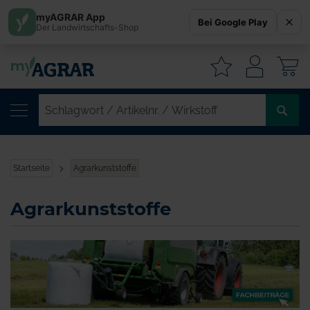
myAGRAR App
Bei Google Play
Der Landwirtschafts-Shop
W
SC
/
AR
/
Startseite
Agrarkunststoffe
WI
Agrarkunststoffe