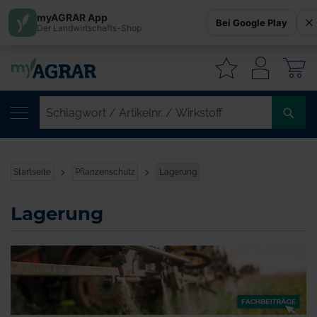
myAGRAR App
Bei Google Play
Der Landwirtschafts-Shop
W
SC
/
AR
/
Startseite
Pflanzenschutz
Lagerung
WI
Lagerung