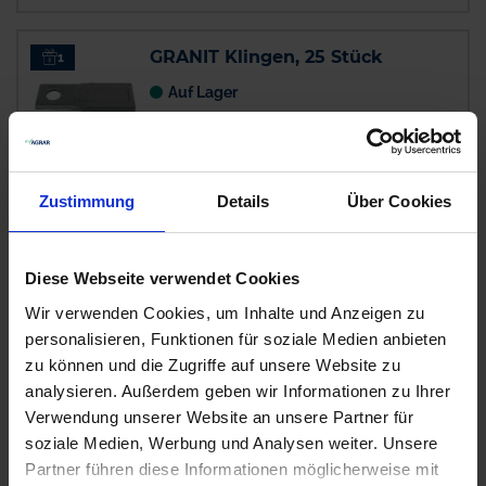
GRANIT Klingen, 25 Stück
1
Auf Lager
Lieferung voraussichtlich
ab Mittwoch, 12.
August 2026
19,16 € / St
Zustimmung
Details
Über Cookies
19,16 €
pro 1 Stück
zzgl. 19% MwSt.
Diese Webseite verwendet Cookies
Wir verwenden Cookies, um Inhalte und Anzeigen zu
ESM Einfachklinge mit Pilz, 20
8
personalisieren, Funktionen für soziale Medien anbieten
Stück
zu können und die Zugriffe auf unsere Website zu
Auf Lager
analysieren. Außerdem geben wir Informationen zu Ihrer
Verwendung unserer Website an unsere Partner für
Lieferung voraussichtlich
ab Mittwoch, 12.
August 2026
soziale Medien, Werbung und Analysen weiter. Unsere
Partner führen diese Informationen möglicherweise mit
87,08 € / St