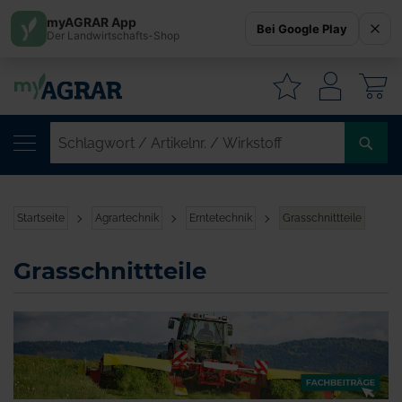
myAGRAR App
Bei Google Play
Der Landwirtschafts-Shop
W
SC
/
AR
/
Startseite
Agrartechnik
Erntetechnik
Grasschnittteile
WI
Grasschnittteile