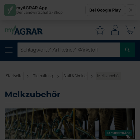
myAGRAR App
Bei Google Play
Der Landwirtschafts-Shop
W
SC
/
AR
/
Startseite
Tierhaltung
Stall & Weide
Melkzubehör
WI
Melkzubehör