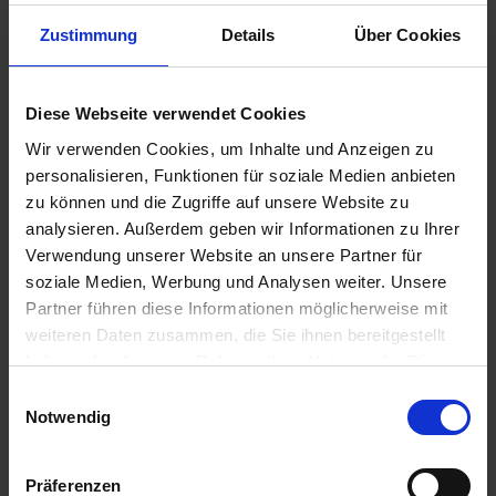
Lieferung voraussichtlich
ab Mittwoch, 12.
Zustimmung
Details
Über Cookies
August 2026
16,98 € / St
Diese Webseite verwendet Cookies
16,98 €
pro 1 Stück
Wir verwenden Cookies, um Inhalte und Anzeigen zu
zzgl. 19% MwSt.
personalisieren, Funktionen für soziale Medien anbieten
zu können und die Zugriffe auf unsere Website zu
GRANIT Ersatzkappe
analysieren. Außerdem geben wir Informationen zu Ihrer
Verwendung unserer Website an unsere Partner für
Auf Lager
soziale Medien, Werbung und Analysen weiter. Unsere
Lieferung voraussichtlich
ab Mittwoch, 12.
Partner führen diese Informationen möglicherweise mit
August 2026
weiteren Daten zusammen, die Sie ihnen bereitgestellt
4,34 € / St
haben oder die sie im Rahmen Ihrer Nutzung der Dienste
gesammelt haben.
4,34 €
pro 1 Stück
Einwilligungsauswahl
Notwendig
zzgl. 19% MwSt.
Präferenzen