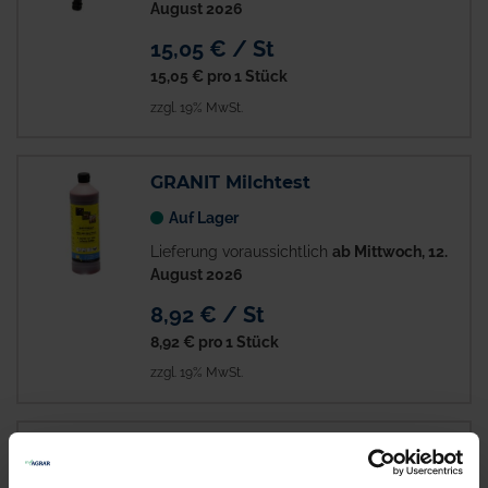
August 2026
15,05 € / St
15,05 €
pro 1 Stück
zzgl. 19% MwSt.
GRANIT Milchtest
Auf Lager
Lieferung voraussichtlich
ab Mittwoch, 12.
August 2026
8,92 € / St
8,92 €
pro 1 Stück
zzgl. 19% MwSt.
GRANIT Gilmour Abspritzbrause
1
Auf Lager