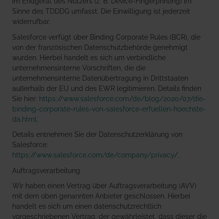
im Endgerät des Nutzers (z. B. Device-Fingerprinting) im
Sinne des TDDDG umfasst. Die Einwilligung ist jederzeit
widerrufbar.
Salesforce verfügt über Binding Corporate Rules (BCR), die
von der französischen Datenschutzbehörde genehmigt
wurden. Hierbei handelt es sich um verbindliche
unternehmensinterne Vorschriften, die die
unternehmensinterne Datenübertragung in Drittstaaten
außerhalb der EU und des EWR legitimieren. Details finden
Sie hier:
https://www.salesforce.com/de/blog/2020/07/die-
binding-corporate-rules-von-salesforce-erfuellen-hoechste-
da.html
.
Details entnehmen Sie der Datenschutzerklärung von
Salesforce:
https://www.salesforce.com/de/company/privacy/
.
Auftragsverarbeitung
Wir haben einen Vertrag über Auftragsverarbeitung (AVV)
mit dem oben genannten Anbieter geschlossen. Hierbei
handelt es sich um einen datenschutzrechtlich
vorgeschriebenen Vertrag, der gewährleistet, dass dieser die