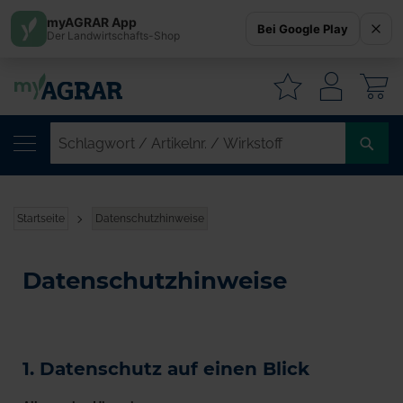
myAGRAR App
Bei Google Play
Der Landwirtschafts-Shop
W
SC
/
AR
/
Startseite
Datenschutzhinweise
WI
Datenschutzhinweise
1. Datenschutz auf einen Blick