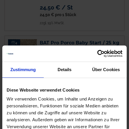
24,50 € / St
24,50 €
pro 1 Stück
zzgl. 19% MwSt.
BAT Pro Porco Baby Start / 25 kg
4
Auf Lager
Lieferung voraussichtlich
ab Mittwoch, 12.
August 2026
Zustimmung
Details
Über Cookies
1,76 € / kg
44,00 €
pro 25 kg Sack
Diese Webseite verwendet Cookies
zzgl. 7% MwSt.
Wir verwenden Cookies, um Inhalte und Anzeigen zu
personalisieren, Funktionen für soziale Medien anbieten
BAT Pro Sauen Universal-
zu können und die Zugriffe auf unsere Website zu
1
analysieren. Außerdem geben wir Informationen zu Ihrer
Economic / 25 kg
Verwendung unserer Website an unsere Partner für