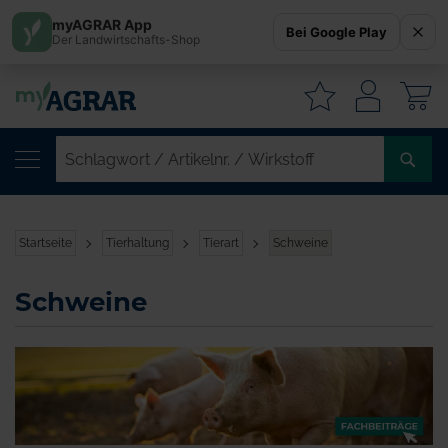
myAGRAR App
Bei Google Play
Der Landwirtschafts-Shop
W
SC
/
AR
/
Startseite
Tierhaltung
Tierart
Schweine
WI
Schweine