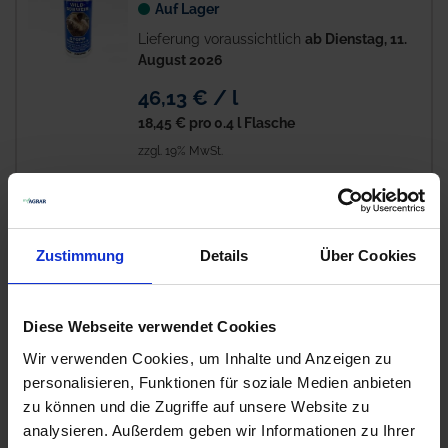
Auf Lager
Lieferung voraussichtlich
ab Dienstag, 11.
August 2026
46,13 € / l
18,45 €
pro 0.4 l Flasche
zzgl. 19% MwSt.
Sulgran plus
Nicht lieferbar
Zustimmung
Details
Über Cookies
Ausverkauft!
Preis auf Anfrage
Diese Webseite verwendet Cookies
Wir verwenden Cookies, um Inhalte und Anzeigen zu
personalisieren, Funktionen für soziale Medien anbieten
Artikel pro Seite
zu können und die Zugriffe auf unsere Website zu
analysieren. Außerdem geben wir Informationen zu Ihrer