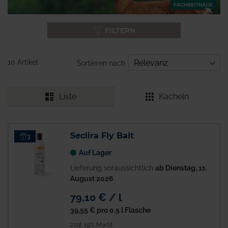
FILTERN
10 Artikel
Sortieren nach
Liste
Kacheln
Seclira Fly Bait
3
Auf Lager
Lieferung voraussichtlich
ab Dienstag, 11.
August 2026
79,10 € / l
39,55 €
pro 0.5 l Flasche
zzgl. 19% MwSt.