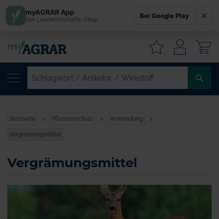
myAGRAR App
Bei Google Play
Der Landwirtschafts-Shop
W
SC
/
AR
/
Startseite
Pflanzenschutz
Anwendung
WI
Vergrämungsmittel
Vergrämungsmittel