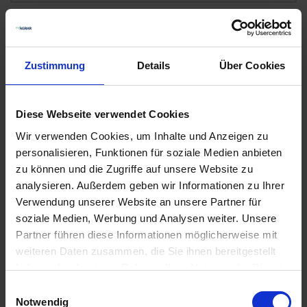
BetaSil
18
Auf Lager
Zustimmung
Details
Über Cookies
Lieferung voraussichtlich
ab Mittwoch, 12.
August 2026
18,77 € / l
Diese Webseite verwendet Cookies
187,70 €
pro 10 l Kanister
Wir verwenden Cookies, um Inhalte und Anzeigen zu
zzgl. 19% MwSt.
personalisieren, Funktionen für soziale Medien anbieten
zu können und die Zugriffe auf unsere Website zu
analysieren. Außerdem geben wir Informationen zu Ihrer
Yara Vita Bortrac 150
2
Verwendung unserer Website an unsere Partner für
soziale Medien, Werbung und Analysen weiter. Unsere
Verfügbar
Partner führen diese Informationen möglicherweise mit
Lieferung voraussichtlich
ab Dienstag, 18.
weiteren Daten zusammen, die Sie ihnen bereitgestellt
August 2026
haben oder die sie im Rahmen Ihrer Nutzung der Dienste
2,97 € / l
gesammelt haben.
Einwilligungsauswahl
29,70 €
pro 10 l Kanister
Notwendig