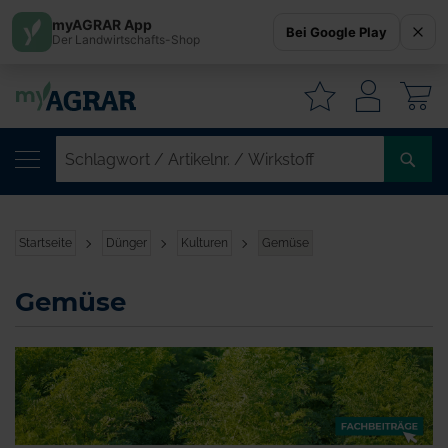
myAGRAR App
Bei Google Play
Der Landwirtschafts-Shop
W
SC
/
AR
/
Startseite
Dünger
Kulturen
Gemüse
WI
Gemüse