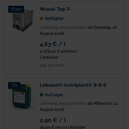
Wuxal Top P
277
Verfügbar
Lieferung voraussichtlich
ab Dienstag, 18.
August 2026
4,63 € / l
2.778,00 €
pro 600 l
Container
zzgl. 19% MwSt.
Lebosol®-nutriplant® 8-8-6
2
Auf Lager
Lieferung voraussichtlich
ab Mittwoch, 12.
August 2026
2,90 € / l
29,00 €
pro 10 l Kanister