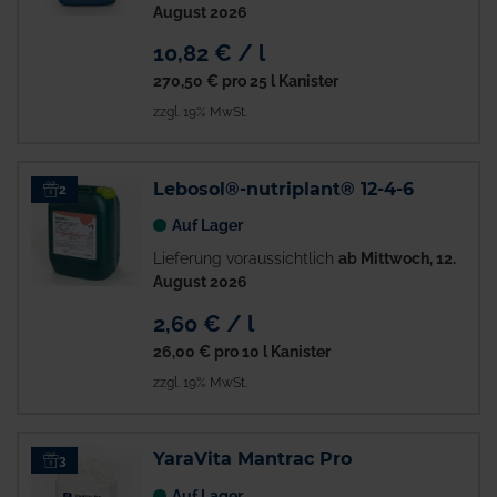
August 2026
10,82 € / l
270,50 €
pro 25 l Kanister
zzgl. 19% MwSt.
Lebosol®-nutriplant® 12-4-6
2
Auf Lager
Lieferung voraussichtlich
ab Mittwoch, 12.
August 2026
2,60 € / l
26,00 €
pro 10 l Kanister
zzgl. 19% MwSt.
YaraVita Mantrac Pro
3
Auf Lager