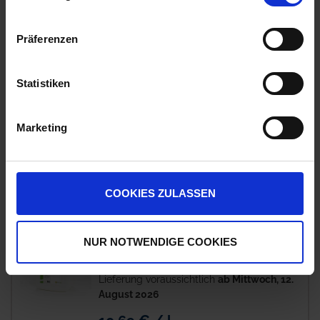
zzgl. 19% MwSt.
Präferenzen
UP CuS
7
Statistiken
Auf Lager
Lieferung voraussichtlich
ab Mittwoch, 12.
August 2026
Marketing
7,04 € / l
70,40 €
pro 10 l Kanister
zzgl. 19% MwSt.
COOKIES ZULASSEN
Kelposol
5
NUR NOTWENDIGE COOKIES
Auf Lager
Lieferung voraussichtlich
ab Mittwoch, 12.
August 2026