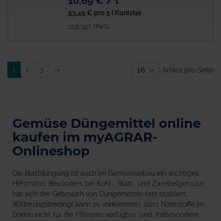
10,69 € / l
53,45 €
pro 5 l Kanister
zzgl. 19% MwSt.
Weiter
1
2
3
→
Artikel pro Seite
Gemüse Düngemittel online
kaufen im myAGRAR-
Onlineshop
Die Blattdüngung ist auch im Gemüseanbau ein wichtiges
Hilfsmittel. Besonders bei Kohl-, Blatt- und Zwiebelgemüse
hat sich der Gebrauch von Düngemitteln fest etabliert.
Witterungsbedingt kann es vorkommen, dass Nährstoffe im
Boden nicht für die Pflanzen verfügbar sind. Insbesondere