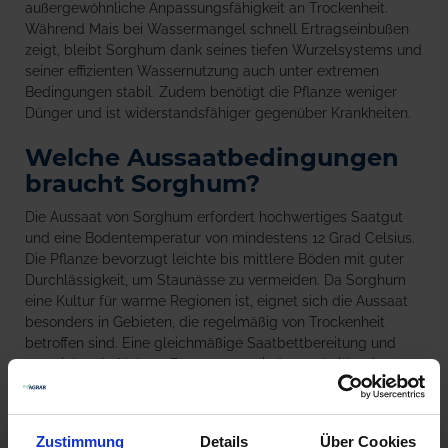
außergewöhnliche Anpassungsfähigkeit an Trockenheit.
Während Mais bei Wassermangel schnell Ertragseinbußen
zeigt, bleibt Sorghum dank seines tiefen Wurzelsystems und
seiner effizienten Wassernutzung auch unter extremen
Bedingungen stabil. Zudem benötigt die Pflanze weniger
Dünger und ist widerstandsfähiger gegenüber Krankheiten.
Welche Aussaatbedingungen
braucht Sorghum?
Die Aussaat von Sorghum erfordert hochwertiges Saatgut
und eine Bodentemperatur von mindestens 12 Grad Celsius.
Die Pflanze bevorzugt leichte bis mittlere Böden mit guter
Durchlässigkeit, um Staunässe zu vermeiden. Da Sorghum
eine Kultur für warme Regionen ist, eignet sich die Aussaat
besonders in Gebieten, die regelmäßig von Trockenheit
betroffen sind. Eine gleichmäßige Saatbettbereitung und
ausreichende Nährstoffversorgung sind entscheidend, um
das volle Potenzial dieser Kulturpflanze auszuschöpfen. Im
Vergleich zu anderen Getreidearten ist der Pflegeaufwand
gering, was die Effizienz in der Landwirtschaft erhöht.
Zustimmung
Details
Über Cookies