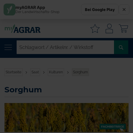
myAGRAR App
Bei Google Play
Der Landwirtschafts-Shop
W
SC
/
AR
/
Startseite
Saat
Kulturen
Sorghum
WI
Sorghum