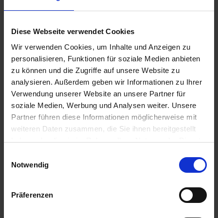
Für welche Zwecke wird
Sorghum genutzt?
Diese Webseite verwendet Cookies
Die Verwendungsmöglichkeiten von Sorghum sind vielfältig.
Wir verwenden Cookies, um Inhalte und Anzeigen zu
In der Landwirtschaft dient es als Futterpflanze für Rinder,
personalisieren, Funktionen für soziale Medien anbieten
Schweine und Geflügel, da es reich an Energie und leicht
zu können und die Zugriffe auf unsere Website zu
verdaulich ist. Darüber hinaus wird Sorghum zunehmend in
analysieren. Außerdem geben wir Informationen zu Ihrer
der Lebensmittelproduktion eingesetzt, etwa für glutenfreie
Produkte, die den Anforderungen einer modernen Ernährung
Verwendung unserer Website an unsere Partner für
entsprechen. Auch in der industriellen Nutzung spielt die
soziale Medien, Werbung und Analysen weiter. Unsere
Pflanze eine Rolle, beispielsweise bei der Herstellung von
Partner führen diese Informationen möglicherweise mit
Bioethanol, was sie zu einer wichtigen Ressource für
weiteren Daten zusammen, die Sie ihnen bereitgestellt
nachhaltige Energiegewinnung macht. Dank seiner
haben oder die sie im Rahmen Ihrer Nutzung der Dienste
Anpassungsfähigkeit an Trockenheit und der Verfügbarkeit
gesammelt haben.
von hochwertigem Saatgut ist Sorghum eine Kultur, die
Einwilligungsauswahl
sowohl ökonomisch als auch ökologisch überzeugt.
Notwendig
Produkte vergleichen
Präferenzen
Sie haben keine Artikel zum Vergleichen.