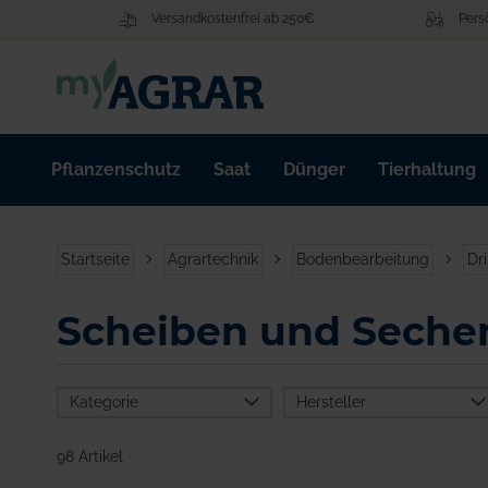
Zum
Versandkostenfrei ab 250€
Pers
Inhalt
springen
Pflanzenschutz
Saat
Dünger
Tierhaltung
Startseite
Agrartechnik
Bodenbearbeitung
Dr
Scheiben und Seche
Kategorie
Hersteller
GRANIT
98 Artikel
Kverneland
Agrartechnik