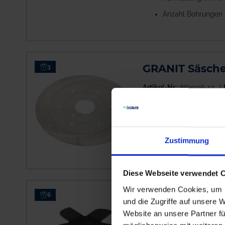
Anzahl Bohrungen 
GRANIT Säsche
3
Artikel-Nr.:
863006-12
Verfügbar
Lieferung voraussichtlic
Zustimmung
Diese Webseite verwendet 
Wir verwenden Cookies, um I
GRANIT Spatens
6
und die Zugriffe auf unsere 
Website an unsere Partner fü
Artikel-Nr.:
863005-81