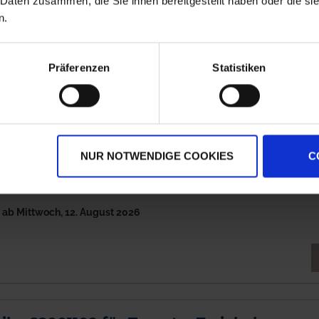
 Daten zusammen, die Sie ihnen bereitgestellt haben oder die s
zz
n.
h
ab Mittwoch, 12. August 2026
Präferenzen
Statistiken
M
be FLE0154 glatt, Ø 350 x 2,5 mm
NUR NOTWENDIGE COOKIES
C
2
Hersteller:
GRANIT
zz
h
ab Mittwoch, 12. August 2026
M