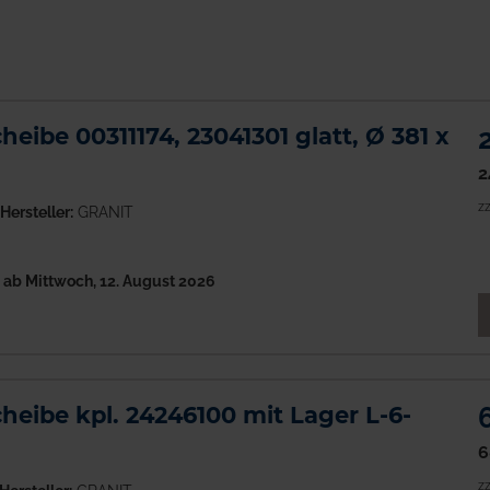
eibe 00311174, 23041301 glatt, Ø 381 x
2
zz
Hersteller:
GRANIT
h
ab Mittwoch, 12. August 2026
M
eibe kpl. 24246100 mit Lager L-6-
6
zz