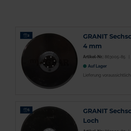
Väderstad
Bodenbearbeitung
Drillmaschine
Scheiben und
Sechen
Abstreifer
GRANIT Sechsch
2
Druckrollen
4 mm
Schare
Schläuche
Artikel-Nr.:
863005-85
Schrauben und
Auf Lager
Kleinteile
Lieferung voraussichtlic
Mehr anzeigen
GRANIT Sechsch
6
Loch