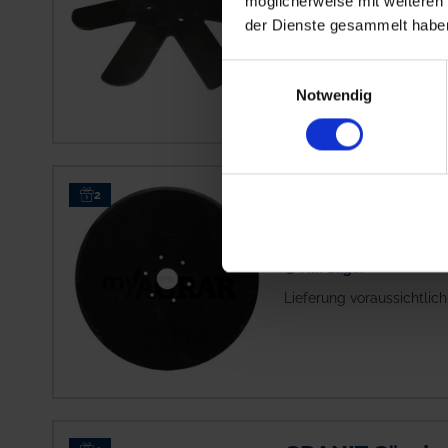
möglicherweise mit weiteren
Auf Lager
der Dienste gesammelt habe
Lieferung voraussichtlic
Einwilligungsauswahl
Notwendig
GRANIT Säschei
2
Artikel-Nr.:
863005-95
Auf Lager
Lieferung voraussichtlic