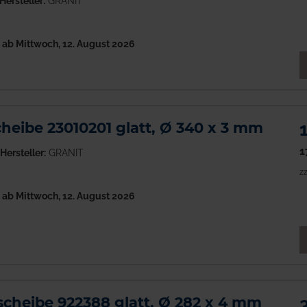
Hersteller:
GRANIT
h
ab Mittwoch, 12. August 2026
M
eibe 23010201 glatt, Ø 340 x 3 mm
1
Hersteller:
GRANIT
zz
h
ab Mittwoch, 12. August 2026
M
cheibe 922388 glatt, Ø 282 x 4 mm