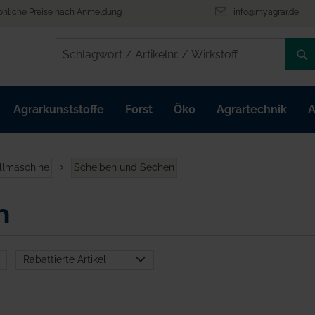
önliche Preise nach Anmeldung
info@myagrar.de
/
/
Agrarkunststoffe
Forst
Öko
Agrartechnik
A
illmaschine
Scheiben und Sechen
n
Rabattierte Artikel
Ja
Nein