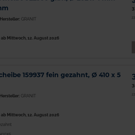
 mm
3
zz
Hersteller:
GRANIT
h
ab Mittwoch, 12. August 2026
M
cheibe 159937 fein gezahnt, Ø 410 x 5
3
zz
Hersteller:
GRANIT
h
ab Mittwoch, 12. August 2026
ezahnt
410x5