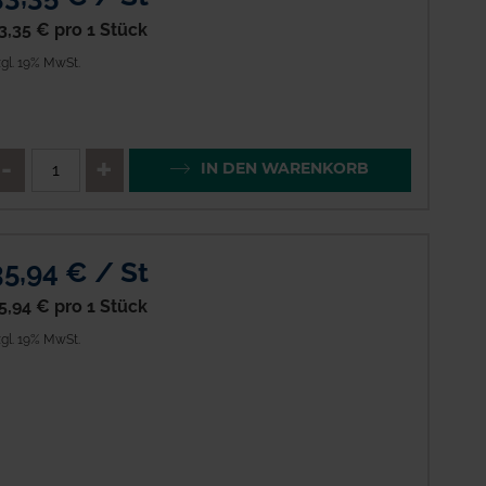
3,35 €
pro 1 Stück
gl. 19% MwSt.
enge
QTY_CONTROL_DECREASE
QTY_CONTROL_INCREAS
IN DEN WARENKORB
35,94 € / St
5,94 €
pro 1 Stück
gl. 19% MwSt.