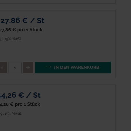
127,86 € / St
27,86 €
pro 1 Stück
gl. 19% MwSt.
enge
QTY_CONTROL_DECREASE
QTY_CONTROL_INCREAS
IN DEN WARENKORB
44,26 € / St
4,26 €
pro 1 Stück
gl. 19% MwSt.