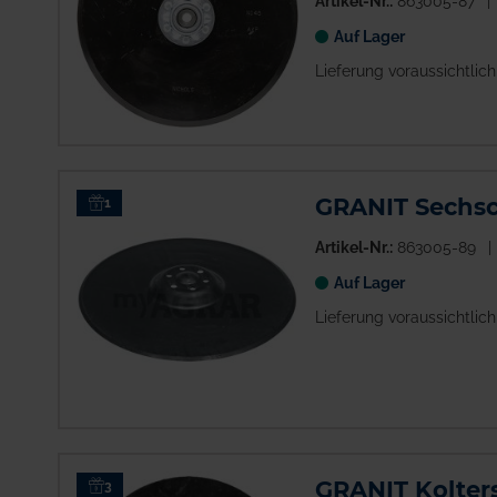
Artikel-Nr.:
863005-87
Auf Lager
Lieferung voraussichtlic
GRANIT Sechsch
1
Artikel-Nr.:
863005-89
Auf Lager
Lieferung voraussichtlic
GRANIT Kolters
3