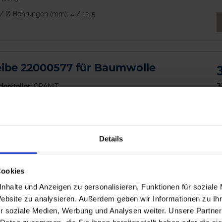
/ Ø Bohrungen (mm): 4 / 12.,5
M
ibe 22000577 für Baumwolle
3
Hersteller:
GRANIT
zz
h ab 08.09.26
Details
M
Cookies
nhalte und Anzeigen zu personalisieren, Funktionen für soziale
cheibe 00310892 links, Stern
Website zu analysieren. Außerdem geben wir Informationen zu I
6
r soziale Medien, Werbung und Analysen weiter. Unsere Partner
Hersteller:
GRANIT