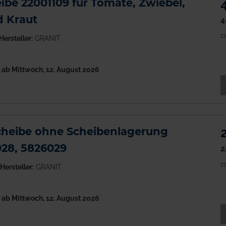
be 22001109 für Tomate, Zwiebel,
d Kraut
4
zz
Hersteller:
GRANIT
h
ab Mittwoch, 12. August 2026
M
heibe ohne Scheibenlagerung
028, 5826029
2
zz
Hersteller:
GRANIT
h
ab Mittwoch, 12. August 2026
M