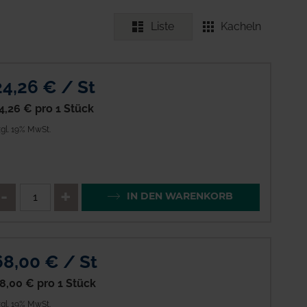
Liste
Kacheln
24,26 € / St
4,26 €
pro 1 Stück
gl. 19% MwSt.
enge
QTY_CONTROL_DECREASE
QTY_CONTROL_INCREAS
IN DEN WARENKORB
68,00 € / St
8,00 €
pro 1 Stück
gl. 19% MwSt.