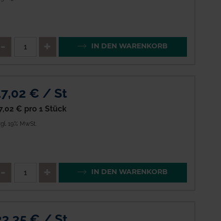
enge
QTY_CONTROL_DECREASE
QTY_CONTROL_INCREAS
IN DEN WARENKORB
17,02 € / St
7,02 €
pro 1 Stück
gl. 19% MwSt.
enge
QTY_CONTROL_DECREASE
QTY_CONTROL_INCREAS
IN DEN WARENKORB
33,35 € / St