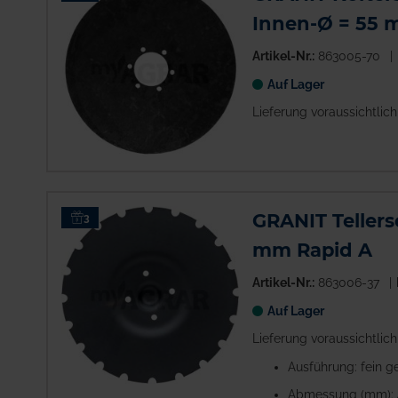
Innen-Ø = 55
Artikel-Nr.:
863005-70
Auf Lager
Lieferung voraussichtlic
GRANIT Tellers
3
mm Rapid A
Artikel-Nr.:
863006-37
Auf Lager
Lieferung voraussichtlic
Ausführung: fein g
Abmessung (mm): 