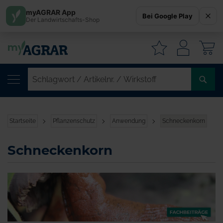
myAGRAR App
Bei Google Play
Der Landwirtschafts-Shop
W
SC
/
AR
/
Startseite
Pflanzenschutz
Anwendung
Schneckenkorn
WI
Schneckenkorn