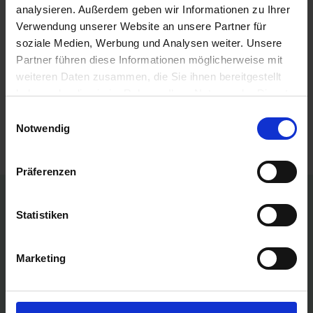
Ackerkulturen.
Schneckenkorn
sollte gleichmäßig dort, wo
analysieren. Außerdem geben wir Informationen zu Ihrer
die Schnecken auftreten, verteilt werden.
Verwendung unserer Website an unsere Partner für
soziale Medien, Werbung und Analysen weiter. Unsere
Partner führen diese Informationen möglicherweise mit
Produkte vergleichen
weiteren Daten zusammen, die Sie ihnen bereitgestellt
haben oder die sie im Rahmen Ihrer Nutzung der Dienste
Sie haben keine Artikel zum Vergleichen.
gesammelt haben.
Einwilligungsauswahl
Notwendig
Präferenzen
Persönliche Preise nach Anmeldung
Statistiken
Versandkostenfrei ab 250€
Marketing
Erstklassiger Kundenservice
Bezahlung auf Rechnung