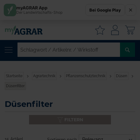
myAGRAR App
Bei Google Play
Der Landwirtschafts-Shop
W
SC
/
AR
/
Startseite
Agrartechnik
Pflanzenschutztechnik
Düsen
WI
Düsenfilter
Düsenfilter
FILTERN
15 Artikel
Sortieren nach