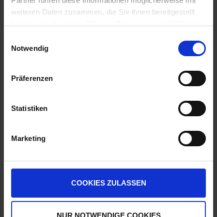
Partner führen diese Informationen möglicherweise mit
Lechler Kugelventil 0652613000
weiteren Daten zusammen, die Sie ihnen bereitgestellt
Auf Lager
haben oder die sie im Rahmen Ihrer Nutzung der Dienste
Lieferung voraussichtlich
ab Donnerstag,
gesammelt haben.
Einwilligungsauswahl
13. August 2026
Notwendig
5,70 € / St
5,70 €
pro 1 Stück
Präferenzen
zzgl. 19% MwSt.
Statistiken
Agrotop Kugelventilfilter
Auf Lager
Marketing
Lieferung voraussichtlich
ab Donnerstag,
13. August 2026
4,06 € / St
COOKIES ZULASSEN
4,06 €
pro 1 Stück
zzgl. 19% MwSt.
NUR NOTWENDIGE COOKIES