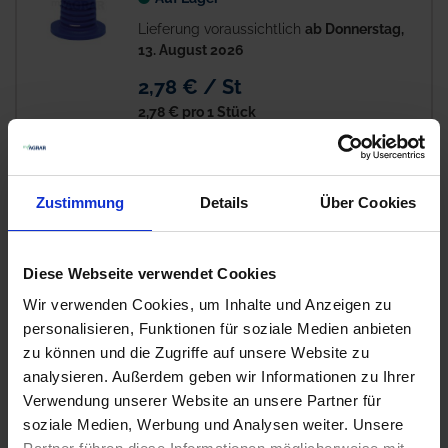
Lieferung voraussichtlich
ab Donnerstag,
13. August 2026
2,78 € / St
2,78 €
pro 1 Stück
zzgl. 19% MwSt.
Zustimmung
Details
Über Cookies
ARAG Hutfilter
Auf Lager
Lieferung voraussichtlich
ab Donnerstag,
Diese Webseite verwendet Cookies
13. August 2026
Wir verwenden Cookies, um Inhalte und Anzeigen zu
1,90 € / St
personalisieren, Funktionen für soziale Medien anbieten
zu können und die Zugriffe auf unsere Website zu
1,90 €
pro 1 Stück
analysieren. Außerdem geben wir Informationen zu Ihrer
zzgl. 19% MwSt.
Verwendung unserer Website an unsere Partner für
soziale Medien, Werbung und Analysen weiter. Unsere