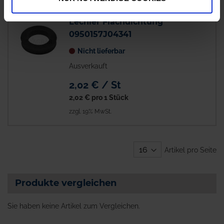
Lechler Flachdichtung
0950157J04341
Nicht lieferbar
Ausverkauft
2,02 € / St
2,02 €
pro 1 Stück
zzgl. 19% MwSt.
Artikel pro Seite
Produkte vergleichen
Sie haben keine Artikel zum Vergleichen.