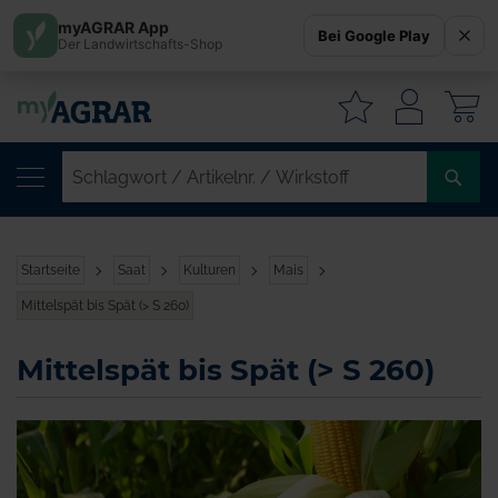
myAGRAR App
Bei Google Play
Der Landwirtschafts-Shop
W
SC
/
AR
/
Startseite
Saat
Kulturen
Mais
WI
Mittelspät bis Spät (> S 260)
Mittelspät bis Spät (> S 260)