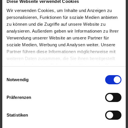
Diese Webseite verwendet Cookies
Preis auf Anfrage
Wir verwenden Cookies, um Inhalte und Anzeigen zu
personalisieren, Funktionen für soziale Medien anbieten
zu können und die Zugriffe auf unsere Website zu
DKC 4539
analysieren. Außerdem geben wir Informationen zu Ihrer
Verwendung unserer Website an unsere Partner für
Nicht lieferbar
soziale Medien, Werbung und Analysen weiter. Unsere
Erhältlich zur Saison 2026/27
Partner führen diese Informationen möglicherweise mit
Preis auf Anfrage
weiteren Daten zusammen, die Sie ihnen bereitgestellt
haben oder die sie im Rahmen Ihrer Nutzung der Dienste
gesammelt haben.
Einwilligungsauswahl
Notwendig
Weiter
1
2
3
→
Artikel pro Seite
Präferenzen
Maissaatgut der Reifegruppe
Statistiken
Mittelspät bis spät im