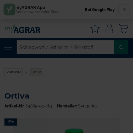
myAGRAR App
Bei Google Play
Der Landwirtschafts-Shop
W
SC
/
AR
/
Startseite
Ortiva
WI
Ortiva
Artikel-Nr.
64885-01-cfg
Hersteller:
Syngenta
Zum
2
Ende