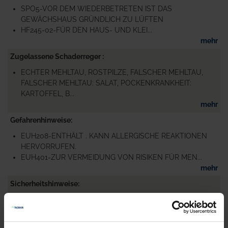
SPO5-VOR DEM WIEDERBETRETEN IST DAS
GEWÄCHSHAUS GRÜNDLICH ZU LÜFTEN
HF245-02-FÜR DEN HAUS- UND KLEI...
mehr
Zugelassene Schaderreger
ECHTER MEHLTAU, ROSTPILZE, FALSCHER MEHLTAU,
FALSCHER MEHLTAU: SALAT, POCKENKRANKHEIT:
KARTOFFEL, B...
mehr
Gefahrenhinweise
EUH208-ENTHÄLT . KANN ALLERGISCHE REAKTIONEN
HERVORRUFEN.
EUH401-ZUR VERMEIDUNG VON RISIKEN FÜR MEN...
mehr
Sicherheitshinweise
P101-IST ÄRZTLICHER RAT ERFORDERLICH,
VERPACKUNG ODER KENNZEICHNUNGSETIKETT
BEREITHALTEN.