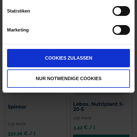
zzgl. MwSt.
6,30 € / St
Statistiken
53,37 € / l
IN DEN
WARENKORB
ZUM PRODUKT
Marketing
COOKIES ZULASSEN
NUR NOTWENDIGE COOKIES
Lebos. Nutriplant 5-
Spintor
20-5
zzgl. MwSt.
zzgl. MwSt.
3,42 € / l
332,16 € / l