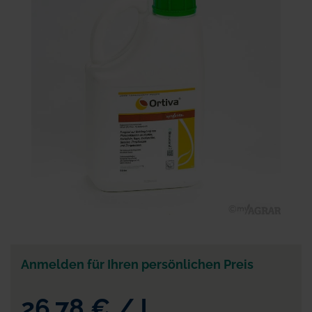
der
Bildgalerie
springen
Zum
Anfang
der
Anmelden für Ihren persönlichen Preis
Bildgalerie
springen
26,78 €
/
l