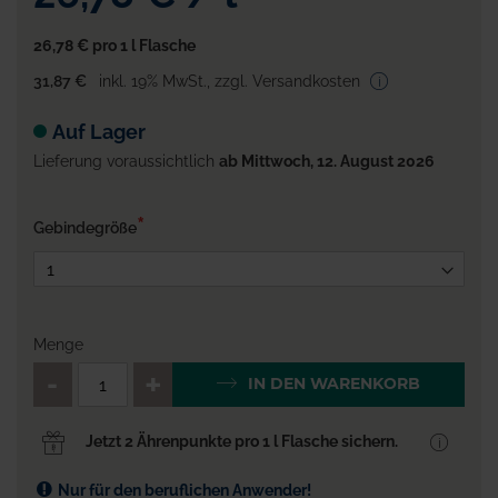
26,78 €
pro 1 l Flasche
31,87 €
inkl. 19% MwSt.
,
zzgl. Versandkosten
Auf Lager
Lieferung voraussichtlich
ab Mittwoch, 12. August 2026
Gebindegröße
Menge
QTY_CONTROL_DECREASE
QTY_CONTROL_INCR
IN DEN WARENKORB
Jetzt 2 Ährenpunkte pro 1 l Flasche sichern.
Nur für den beruflichen Anwender!