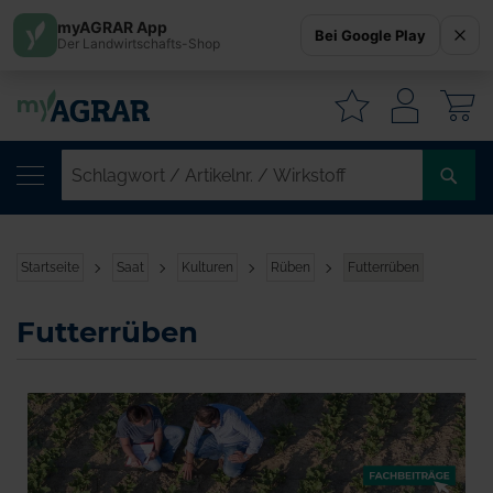
myAGRAR App
Bei Google Play
Der Landwirtschafts-Shop
W
SC
/
AR
/
Startseite
Saat
Kulturen
Rüben
Futterrüben
WI
Futterrüben