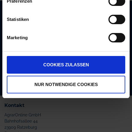
Präferenzen
Newsletter: 10€ Gutschein
sichern!
Statistiken
Unser kostenloser Newsletter informiert Sie
Marketing
regelmäßig über Aktionen, Neuigkeiten zu
Produkten und pflanzenbaulichen
Empfehlungen. Die Abmeldung ist jederzeit
möglich.
COOKIES ZULASSEN
Abonnieren
NUR NOTWENDIGE COOKIES
Kontakt
AgrarOnline GmbH
Bahnhofsallee 44
23909 Ratzeburg