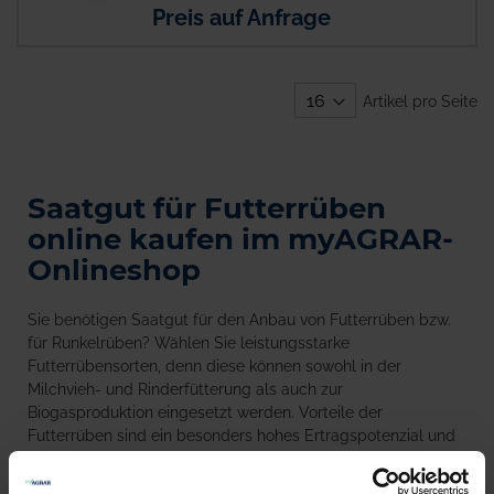
Preis auf Anfrage
Artikel pro Seite
Saatgut für Futterrüben
online kaufen im myAGRAR-
Onlineshop
Sie benötigen Saatgut für den Anbau von Futterrüben bzw.
für Runkelrüben? Wählen Sie leistungsstarke
Futterrübensorten, denn diese können sowohl in der
Milchvieh- und Rinderfütterung als auch zur
Biogasproduktion eingesetzt werden. Vorteile der
Futterrüben sind ein besonders hohes Ertragspotenzial und
dass der Anbau auch bei schlechteren Bodenverhältnissen
möglich ist.