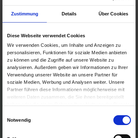
Zustimmung
Details
Über Cookies
Produkte vergleichen
Sie haben keine Artikel zum Vergleichen.
Diese Webseite verwendet Cookies
Wir verwenden Cookies, um Inhalte und Anzeigen zu
personalisieren, Funktionen für soziale Medien anbieten
zu können und die Zugriffe auf unsere Website zu
analysieren. Außerdem geben wir Informationen zu Ihrer
Verwendung unserer Website an unsere Partner für
Persönliche Preise nach Anmeldung
soziale Medien, Werbung und Analysen weiter. Unsere
Partner führen diese Informationen möglicherweise mit
Versandkostenfrei ab 250€
weiteren Daten zusammen, die Sie ihnen bereitgestellt
haben oder die sie im Rahmen Ihrer Nutzung der Dienste
Erstklassiger Kundenservice
gesammelt haben.
Einwilligungsauswahl
Notwendig
Bezahlung auf Rechnung