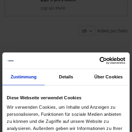
zzgl. 19% MwSt.
Artikel pro Seite
Viehkennzeichnung online
kaufen bei myAGRAR
Zustimmung
Details
Über Cookies
Zuverlässige Kennzeichnung für Ihr Vieh. Erkunden Sie
unsere Kennzeichnungsprodukte für Tiere, ob in Form von
Stiften oder Sprays. Diese bieten eine deutliche und
Diese Webseite verwendet Cookies
beständige Markierung, ideal für eine effektive
Tieridentifikation. Mit einer Palette an Farboptionen, darunter
Wir verwenden Cookies, um Inhalte und Anzeigen zu
Schwarz und Blau, gewährleisten wir beste Erkennbarkeit.
personalisieren, Funktionen für soziale Medien anbieten
Finden Sie das passende Kennzeichnungsprodukt für Ihre
zu können und die Zugriffe auf unsere Website zu
Bedürfnisse.
analysieren. Außerdem geben wir Informationen zu Ihrer