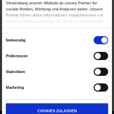
Verwendung unserer Website an unsere Partner für
Produkte vergleichen
soziale Medien, Werbung und Analysen weiter. Unsere
Partner führen diese Informationen möglicherweise mit
Sie haben keine Artikel zum Vergleichen.
weiteren Daten zusammen, die Sie ihnen bereitgestellt
haben oder die sie im Rahmen Ihrer Nutzung der Dienste
gesammelt haben.
Einwilligungsauswahl
Notwendig
Präferenzen
Persönliche Preise nach Anmeldung
Statistiken
Versandkostenfrei ab 250€
Erstklassiger Kundenservice
Marketing
Bezahlung auf Rechnung
COOKIES ZULASSEN