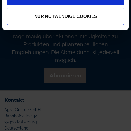
Newsletter: 10€ Gutschein
sichern!
NUR NOTWENDIGE COOKIES
Unser kostenloser Newsletter informiert Sie
regelmäßig über Aktionen, Neuigkeiten zu
Produkten und pflanzenbaulichen
Empfehlungen. Die Abmeldung ist jederzeit
möglich.
Abonnieren
Kontakt
AgrarOnline GmbH
Bahnhofsallee 44
23909 Ratzeburg
Deutschland