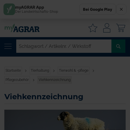
myAGRAR App
Bei Google Play
Der Landwirtschafts-Shop
W
SC
/
AR
/
Startseite
Tierhaltung
Tierwohl & -pflege
WI
Pflegezubehör
Viehkennzeichnung
Viehkennzeichnung