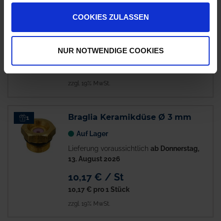
Auf Lager
COOKIES ZULASSEN
Lieferung voraussichtlich
ab Donnerstag,
13. August 2026
NUR NOTWENDIGE COOKIES
9,95 € / St
9,95 €
pro 1 Stück
zzgl. 19% MwSt.
Braglia Keramikdüse Ø 3 mm
1
Auf Lager
Lieferung voraussichtlich
ab Donnerstag,
13. August 2026
10,17 € / St
10,17 €
pro 1 Stück
zzgl. 19% MwSt.