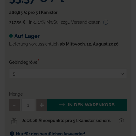
266,85 €
pro 5 l Kanister
317,55 €
inkl. 19% MwSt.
,
zzgl. Versandkosten
Auf Lager
Lieferung voraussichtlich
ab Mittwoch, 12. August 2026
Gebindegröße
Menge
QTY_CONTROL_DECREASE
QTY_CONTROL_INCR
IN DEN WARENKORB
Jetzt 26 Ährenpunkte pro 5 l Kanister sichern.
Nur für den beruflichen Anwender!