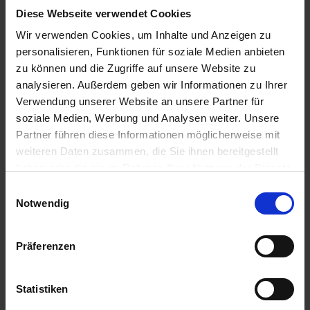
Diese Webseite verwendet Cookies
Empfohlene Produkte
Wir verwenden Cookies, um Inhalte und Anzeigen zu
personalisieren, Funktionen für soziale Medien anbieten
zu können und die Zugriffe auf unsere Website zu
analysieren. Außerdem geben wir Informationen zu Ihrer
Verwendung unserer Website an unsere Partner für
soziale Medien, Werbung und Analysen weiter. Unsere
Partner führen diese Informationen möglicherweise mit
weiteren Daten zusammen, die Sie ihnen bereitgestellt
haben oder die sie im Rahmen Ihrer Nutzung der Dienste
gesammelt haben.
Einwilligungsauswahl
Notwendig
Pflanzenbau ABC
Ranman Top
Herbst myAGRAR
Präferenzen
zzgl. MwSt.
zzgl. MwSt.
6,30 € / St
70,62 € / l
Statistiken
IN DEN
WARENKORB
ZUM PRODUKT