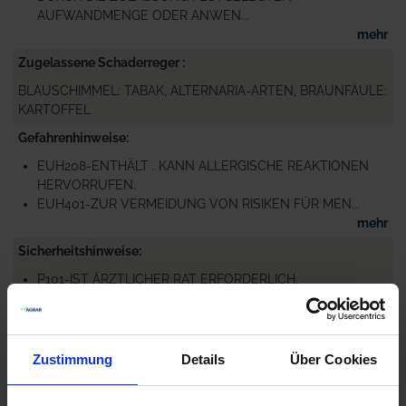
AUFWANDMENGE ODER ANWEN...
mehr
Zugelassene Schaderreger
BLAUSCHIMMEL: TABAK, ALTERNARIA-ARTEN, BRAUNFÄULE:
KARTOFFEL
Gefahrenhinweise
EUH208-ENTHÄLT . KANN ALLERGISCHE REAKTIONEN
HERVORRUFEN.
EUH401-ZUR VERMEIDUNG VON RISIKEN FÜR MEN...
mehr
Sicherheitshinweise
P101-IST ÄRZTLICHER RAT ERFORDERLICH,
VERPACKUNG ODER KENNZEICHNUNGSETIKETT
BEREITHALTEN.
P102-DARF...
mehr
Zustimmung
Details
Über Cookies