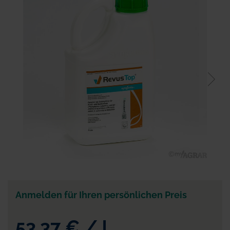
der
Bildgalerie
springen
Zum
Anfang
der
Anmelden für Ihren persönlichen Preis
Bildgalerie
springen
53,37 €
/
l