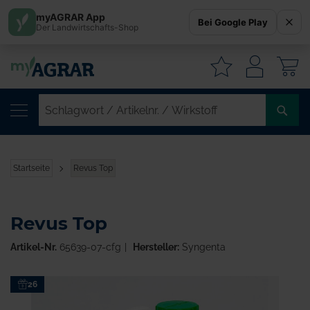
myAGRAR App
Bei Google Play
Der Landwirtschafts-Shop
W
SC
/
AR
/
Startseite
Revus Top
WI
Revus Top
Artikel-Nr.
65639-07-cfg
Hersteller:
Syngenta
Zum
26
Ende