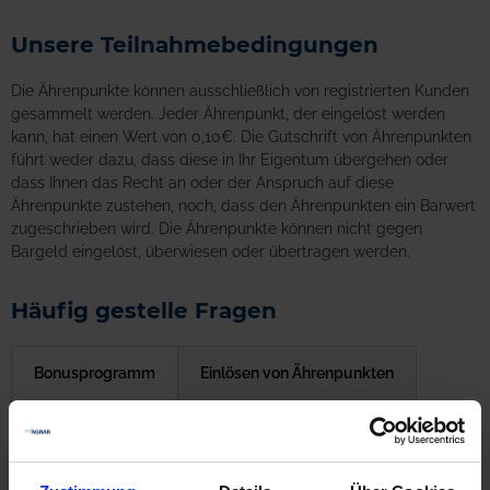
Unsere Teilnahmebedingungen
Die Ährenpunkte können ausschließlich von registrierten Kunden
gesammelt werden. Jeder Ährenpunkt, der eingelöst werden
kann, hat einen Wert von 0,10€. Die Gutschrift von Ährenpunkten
führt weder dazu, dass diese in Ihr Eigentum übergehen oder
dass Ihnen das Recht an oder der Anspruch auf diese
Ährenpunkte zustehen, noch, dass den Ährenpunkten ein Barwert
zugeschrieben wird. Die Ährenpunkte können nicht gegen
Bargeld eingelöst, überwiesen oder übertragen werden.
Häufig gestelle Fragen
Bonusprogramm
Einlösen von Ährenpunkten
Sammeln & Erhalten von Ährenpunkten
Verfall von Ährenpunkten
Sie haben Fragen?