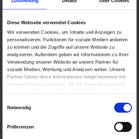
Zustimmung
Details
Über Cookies
Was ist das Bonusprogramm?
Diese Webseite verwendet Cookies
Unser myAGRAR Bonusprogramm ermöglicht Ihnen, durch
den Kauf unserer Produkte einen zusätzlichen Rabatt zu
Wir verwenden Cookies, um Inhalte und Anzeigen zu
erhalten und diesen auf die Bestellung einzulösen.
personalisieren, Funktionen für soziale Medien anbieten
zu können und die Zugriffe auf unsere Website zu
Ist das Bonusprogramm kostenlos?
analysieren. Außerdem geben wir Informationen zu Ihrer
Verwendung unserer Website an unsere Partner für
Ja, die einzige Voraussetzung ist ein Kundenkonto mit einer
soziale Medien, Werbung und Analysen weiter. Unsere
deutschen Rechnungs- und Lieferanschrift.
Partner führen diese Informationen möglicherweise mit
weiteren Daten zusammen, die Sie ihnen bereitgestellt
Was hat sich zum alten Ährenpunkteprogramm verändert?
haben oder die sie im Rahmen Ihrer Nutzung der Dienste
Ab jetzt können Sie auf Ihre Bestellung alle Ährenpunkte
gesammelt haben.
Einwilligungsauswahl
einlösen und auch weitere Punkte durch Aktionen sammeln.
Notwendig
Wo finde ich meinen aktuellen Ährenpunktestand?
Präferenzen
Diesen finden Sie in Ihrem Kundenkonto unter "Meine
Ährenpunkte".