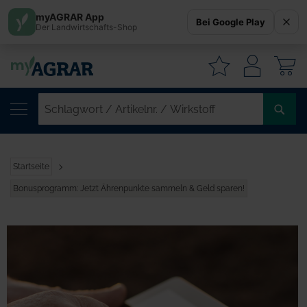
myAGRAR App
Bei Google Play
Der Landwirtschafts-Shop
W
SC
/
AR
/
Startseite
WI
Bonusprogramm: Jetzt Ährenpunkte sammeln & Geld sparen!