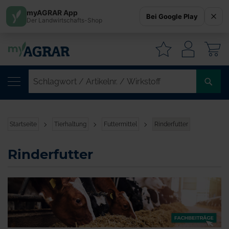
myAGRAR App
Bei Google Play
Der Landwirtschafts-Shop
W
SC
/
AR
/
Startseite
Tierhaltung
Futtermittel
Rinderfutter
WI
Rinderfutter