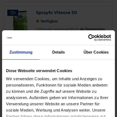
Sprayfo Vitesse 50
7
Verfügbar
Lieferung voraussichtlich
ab Donnerstag,
20. August 2026
3,03 € / kg
75,75 €
pro 25 kg Sack
Zustimmung
Details
Über Cookies
zzgl. 7% MwSt.
Diese Webseite verwendet Cookies
FOS Pulmosure LD
5
Wir verwenden Cookies, um Inhalte und Anzeigen zu
Auf Lager
personalisieren, Funktionen für soziale Medien anbieten
zu können und die Zugriffe auf unsere Website zu
Lieferung voraussichtlich
ab Dienstag, 11.
analysieren. Außerdem geben wir Informationen zu Ihrer
August 2026
Verwendung unserer Website an unsere Partner für
16,83 € / kg
soziale Medien, Werbung und Analysen weiter. Unsere
58,89 €
pro 3.5 kg Eimer
Partner führen diese Informationen möglicherweise mit