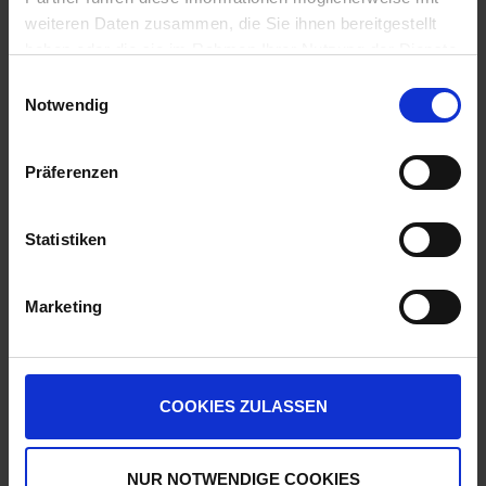
zzgl. 7% MwSt.
weiteren Daten zusammen, die Sie ihnen bereitgestellt
haben oder die sie im Rahmen Ihrer Nutzung der Dienste
gesammelt haben.
Einwilligungsauswahl
FOS Power Fit
7
Notwendig
Auf Lager
Lieferung voraussichtlich
ab Dienstag, 11.
Präferenzen
August 2026
5,03 € / kg
Statistiken
75,38 €
pro 15 kg Eimer
zzgl. 7% MwSt.
Marketing
FOS Reviva (10x 1kg Tüten)
5
Auf Lager
COOKIES ZULASSEN
Lieferung voraussichtlich
ab Dienstag, 11.
August 2026
NUR NOTWENDIGE COOKIES