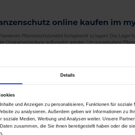
flanzenschutz online kaufen im
vorhandenen Pflanzenschutzmittel fachgerecht zu lagern. Das Lager f
 der Originalverpackung aufbewahrt werden. Um ausgelaufene Pflanz
len eine Lagerliste zu führen, um jederzeit einen Überblick über d
ten den Zugriff zu verwehren. Bei myAGRAR können Sie beispielswei
entsprechend zu lagern.
Details
Cookies
nhalte und Anzeigen zu personalisieren, Funktionen für soziale
Website zu analysieren. Außerdem geben wir Informationen zu I
r soziale Medien, Werbung und Analysen weiter. Unsere Partner
 Daten zusammen, die Sie ihnen bereitgestellt haben oder die s
n.