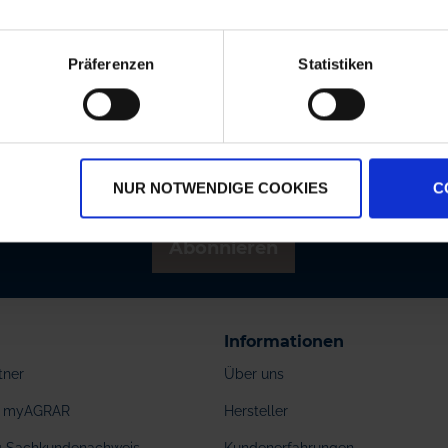
rsandkostenfrei ab 250€
Erstklassiger Kundense
Präferenzen
Statistiken
Newsletter: 10€ Gutschein sichern
ser Newsletter informiert Sie regelmäßig über Aktion
und pflanzenbaulichen Empfehlungen. Die Abmeldung
NUR NOTWENDIGE COOKIES
C
möglich.
Abonnieren
Informationen
tner
Über uns
ei myAGRAR
Hersteller