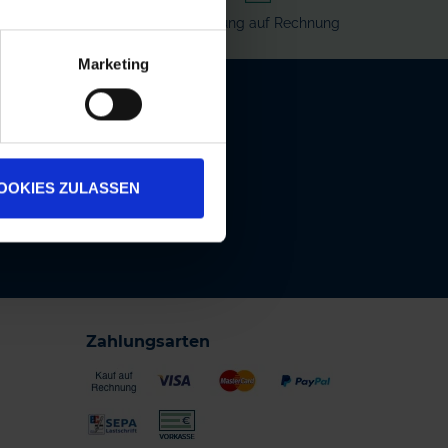
rvice
Bezahlung auf Rechnung
Marketing
!
en, Neuigkeiten
 ist jederzeit
OOKIES ZULASSEN
Zahlungsarten