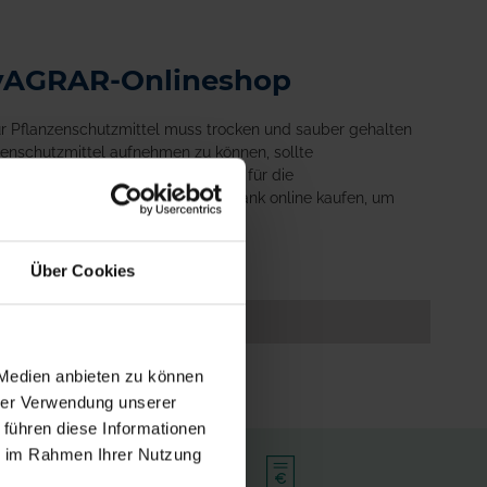
 myAGRAR-Onlineshop
ür Pflanzenschutzmittel muss trocken und sauber gehalten
enschutzmittel aufnehmen zu können, sollte
en Bestand zu haben. Der Lagerort für die
se einen Pflanzenschutzmittelschrank online kaufen, um
Über Cookies
 Medien anbieten zu können
hrer Verwendung unserer
 führen diese Informationen
ie im Rahmen Ihrer Nutzung