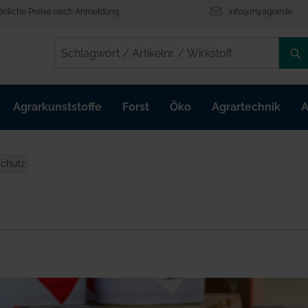
önliche Preise nach Anmeldung
info@myagrar.de
/
/
Agrarkunststoffe
Forst
Öko
Agrartechnik
A
schutz