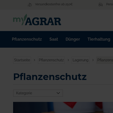
Zum
Versandkostenfrei ab 250€
Pers
Inhalt
springen
Pflanzenschutz
Saat
Dünger
Tierhaltung
Startseite
Pflanzenschutz
Lagerung
Pflanzen
Pflanzenschutz
Kategorie
Agrarkunststoffe