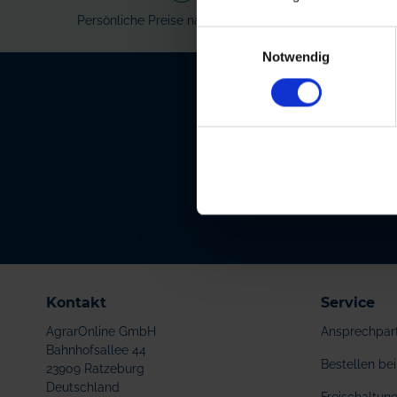
Persönliche Preise nach Anmeldung
Ve
Einwilligungsauswahl
Notwendig
Unser kostenlo
zu Produkten 
Kontakt
Service
AgrarOnline GmbH
Ansprechpar
Bahnhofsallee 44
Bestellen b
23909 Ratzeburg
Deutschland