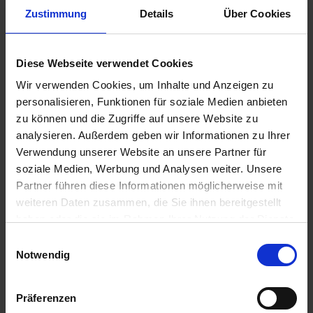
zzgl. 19% MwSt.
Zustimmung
Details
Über Cookies
Ratron Giftlinsen + Appli Gun
7
Diese Webseite verwendet Cookies
Auf Lager
Wir verwenden Cookies, um Inhalte und Anzeigen zu
Lieferung voraussichtlich
ab Dienstag, 11.
personalisieren, Funktionen für soziale Medien anbieten
August 2026
zu können und die Zugriffe auf unsere Website zu
analysieren. Außerdem geben wir Informationen zu Ihrer
78,41 € / St
Verwendung unserer Website an unsere Partner für
78,41 €
pro 1 Stück
soziale Medien, Werbung und Analysen weiter. Unsere
zzgl. 19% MwSt.
Partner führen diese Informationen möglicherweise mit
weiteren Daten zusammen, die Sie ihnen bereitgestellt
haben oder die sie im Rahmen Ihrer Nutzung der Dienste
Ratron Rattenköder Station
1
gesammelt haben.
Einwilligungsauswahl
Auf Lager
Notwendig
Lieferung voraussichtlich
ab Dienstag, 11.
August 2026
Präferenzen
19,45 € / St