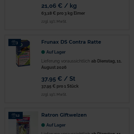
21,06 € / kg
63,18 €
pro 3 kg Eimer
zzgl. 19% MwSt.
Frunax DS Contra Ratte
3
Auf Lager
Lieferung voraussichtlich
ab Dienstag, 11.
August 2026
37,95 € / St
37,95 €
pro 1 Stück
zzgl. 19% MwSt.
Ratron Giftweizen
12
Auf Lager