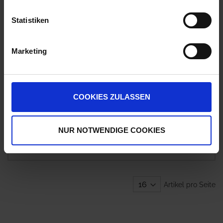
19,45 €
pro 1 Stück
Statistiken
zzgl. 19% MwSt.
Marketing
Ratron Legeflinte
7
Auf Lager
Lieferung voraussichtlich
ab Dienstag, 11.
COOKIES ZULASSEN
August 2026
70,18 € / St
NUR NOTWENDIGE COOKIES
70,18 €
pro 1 Stück
zzgl. 19% MwSt.
Artikel pro Seite