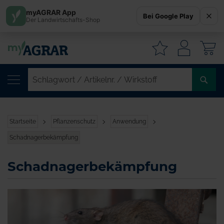
myAGRAR App
Bei Google Play
Der Landwirtschafts-Shop
W
SC
/
AR
/
Startseite
Pflanzenschutz
Anwendung
WI
Schadnagerbekämpfung
Schadnagerbekämpfung