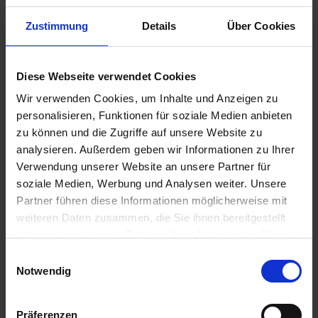
Auf Lager
Zustimmung
Details
Über Cookies
Lieferung voraussichtlich
ab Mittwoch, 12.
August 2026
9,08 € / St
Diese Webseite verwendet Cookies
9,08 €
pro 1 Stück
Wir verwenden Cookies, um Inhalte und Anzeigen zu
zzgl. 19% MwSt.
personalisieren, Funktionen für soziale Medien anbieten
zu können und die Zugriffe auf unsere Website zu
analysieren. Außerdem geben wir Informationen zu Ihrer
GRANIT Stoppmuttern DIN 985
1
Verwendung unserer Website an unsere Partner für
M24 Stahl
soziale Medien, Werbung und Analysen weiter. Unsere
Partner führen diese Informationen möglicherweise mit
Auf Lager
weiteren Daten zusammen, die Sie ihnen bereitgestellt
Lieferung voraussichtlich
ab Mittwoch, 12.
haben oder die sie im Rahmen Ihrer Nutzung der Dienste
August 2026
gesammelt haben.
Einwilligungsauswahl
18,82 € / St
Notwendig
18,82 €
pro 1 Stück
zzgl. 19% MwSt.
Präferenzen