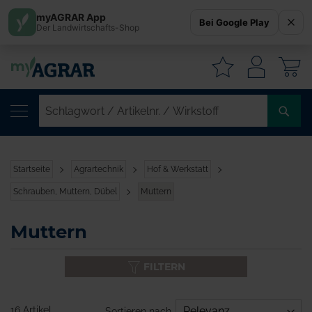
myAGRAR App
Bei Google Play
Der Landwirtschafts-Shop
W
SC
/
AR
/
Startseite
Agrartechnik
Hof & Werkstatt
WI
Schrauben, Muttern, Dübel
Muttern
Muttern
FILTERN
16 Artikel
Sortieren nach