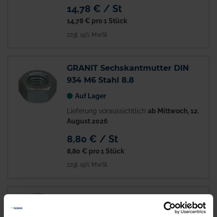
14,78 € / St
14,78 €
pro 1 Stück
zzgl. 19% MwSt.
GRANIT Sechskantmutter DIN
934 M6 Stahl 8.8
Auf Lager
Lieferung voraussichtlich
ab Mittwoch, 12.
August 2026
8,80 € / St
8,80 €
pro 1 Stück
zzgl. 19% MwSt.
GRANIT Stoppmuttern DIN 985
M6 Stahl