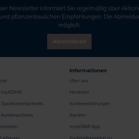
ser Newsletter informiert Sie regelmäßig über Aktion
und pflanzenbaulichen Empfehlungen. Die Abmeldung
möglich.
Abonnieren
Informationen
tner
Über uns
ei myAGRAR
Hersteller
ng Sachkundenachweis
Kundenerfahrungen
hkundenachweis
Karriere
bestellen
myAGRAR App
Lieferung
Käuferinformation zu