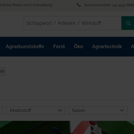
önliche Preise nach Anmeldung
Servicenummer +49 4541 866
/
/
Agrarkunststoffe
Forst
Öko
Agrartechnik
A
ger
Inhaltsstoff
Saison
Pflanzliche Stoffe aus
Herbst
der Energiegewinnung
Ohne