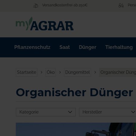
Zum
Versandkostenfrei ab 250€
Pers
Inhalt
springen
Pflanzenschutz
Saat
Dünger
Tierhaltung
Startseite
Öko
Düngemittel
Organischer Dün
Organischer Dünger
Kategorie
Hersteller
AgroPower
Düngemittel GmbH
Öko