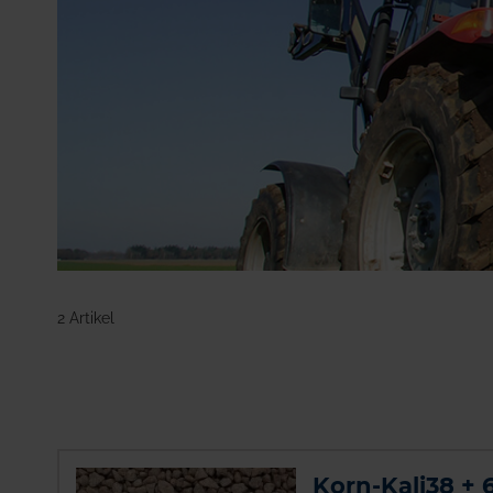
Kali + Salz
Düngemittel
Organischer Dünger
Biostimulanzien
Blattdünger
Pflanzenschutzmittel
Saatgut
Tierhaltung
Mehr anzeigen
2 Artikel
Korn-Kali38 +