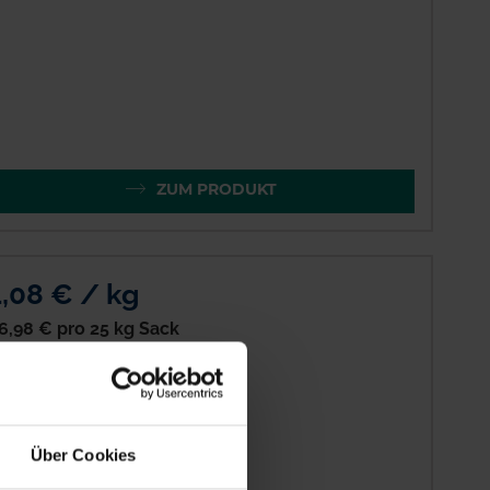
ZUM PRODUKT
1,08 € / kg
6,98 €
pro 25 kg Sack
gl. 7% MwSt.
Über Cookies