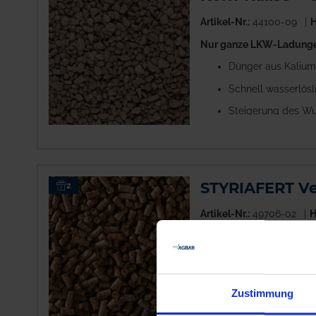
Artikel-Nr.:
44100-09
H
Nur ganze LKW-Ladungen
Dünger aus Kaliu
Schnell wasserlösl
Steigerung des Wur
STYRIAFERT Veg
2
Artikel-Nr.:
49706-02
H
Nicht lieferbar
Ausverkauft!
Organischer-pflan
Zustimmung
100% pflanzliche 