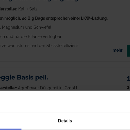
ersteller:
Kali + Salz
 möglich. 40 Big Bags entsprechen einer LKW-Ladung.
m, Magnesium und Schwefel
ich und für die Pflanze verfügbar
zelwachstums und der Stickstoffeffizienz
mehr
gie Basis pell.
2
ersteller:
AgroPower Düngemittel GmbH
zz
zlicher NPK-Dünger
Details
Ausgangsstoffe