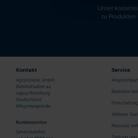
Unser kostenlo
zu Produkten 
Kontakt
Service
AgrarOnline GmbH
Ansprechpar
Bahnhofsallee 44
Bestellen b
23909 Ratzeburg
Deutschland
Freischaltu
info@myagrar.de
Webinar Sac
Kundenservice:
Maissaat vor
Servicetelefon:
Zahlung und 