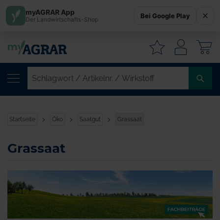
myAGRAR App
Bei Google Play
Der Landwirtschafts-Shop
W
SC
/
AR
/
Startseite
Öko
Saatgut
Grassaat
WI
Grassaat