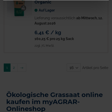
Organic
Auf Lager
Lieferung voraussichtlich
ab Mittwoch, 12.
August 2026
6,41 € / kg
160,25 €
pro 25 kg Sack
zzgl. 7% MwSt.
Weiter
1
2
→
Artikel pro Seite
Ökologische Grassaat online
kaufen im myAGRAR-
Onlineshop