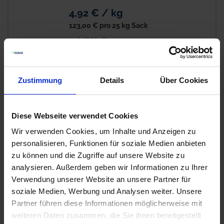
4,92 € / kg
123,00 €
pro 25 kg Sack
zzgl. 7% MwSt.
COUNTRY Feldgras 2484 Organic
15
Zustimmung
Details
Über Cookies
Auf Lager
Lieferung voraussichtlich
ab Mittwoch, 12.
Diese Webseite verwendet Cookies
August 2026
Wir verwenden Cookies, um Inhalte und Anzeigen zu
6,22 € / kg
personalisieren, Funktionen für soziale Medien anbieten
155,50 €
pro 25 kg Sack
zu können und die Zugriffe auf unsere Website zu
zzgl. 7% MwSt.
analysieren. Außerdem geben wir Informationen zu Ihrer
Verwendung unserer Website an unsere Partner für
soziale Medien, Werbung und Analysen weiter. Unsere
BAT Pro Nachsaat Öko Klee
12
Partner führen diese Informationen möglicherweise mit
Auf Lager
weiteren Daten zusammen, die Sie ihnen bereitgestellt