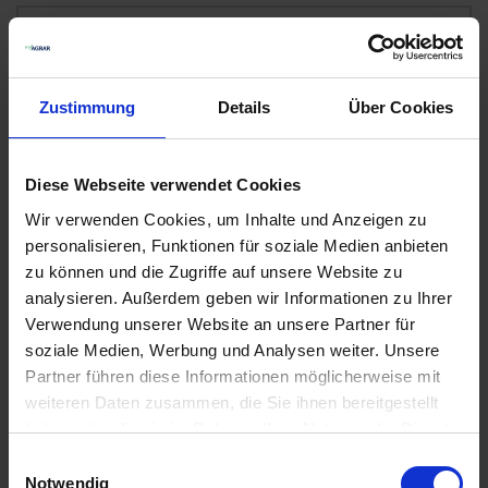
Hella Lichtscheibe
1
Auf Lager
Lieferung voraussichtlich
ab Donnerstag,
Zustimmung
Details
Über Cookies
13. August 2026
14,01 € / St
Diese Webseite verwendet Cookies
14,01 €
pro 1 Stück
Wir verwenden Cookies, um Inhalte und Anzeigen zu
zzgl. 19% MwSt.
personalisieren, Funktionen für soziale Medien anbieten
zu können und die Zugriffe auf unsere Website zu
GRANIT Rückstrahler
analysieren. Außerdem geben wir Informationen zu Ihrer
1
Verwendung unserer Website an unsere Partner für
Auf Lager
soziale Medien, Werbung und Analysen weiter. Unsere
Lieferung voraussichtlich
ab Donnerstag,
Partner führen diese Informationen möglicherweise mit
13. August 2026
weiteren Daten zusammen, die Sie ihnen bereitgestellt
16,81 € / St
haben oder die sie im Rahmen Ihrer Nutzung der Dienste
gesammelt haben.
16,81 €
pro 1 Stück
Einwilligungsauswahl
Notwendig