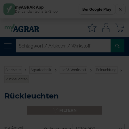
myAGRAR App
Bei Google Play
Der Landwirtschafts-Shop
W
SC
/
AR
/
Startseite
Agrartechnik
Hof & Werkstatt
Beleuchtung
WI
Rückleuchten
Rückleuchten
FILTERN
114 Artikel
Sortieren nach