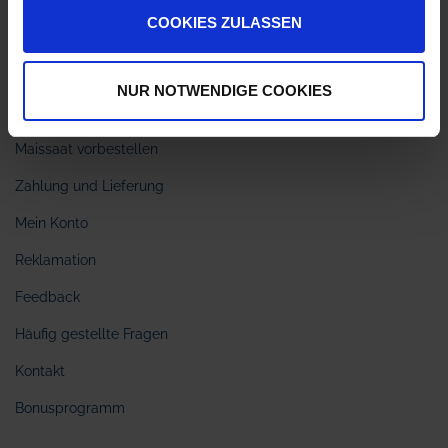
Ansprechpartner
COOKIES ZULASSEN
Bestellen bei myAGRAR
Freischaltung Sachkundenachweis
NUR NOTWENDIGE COOKIES
Webinar Sachkundenachweis
Maissaat vorbestellen
Zahlung und Lieferung
Mein Konto
Reklamation
Feedback
Häufig gestellte Fragen
Kontakt
Bonusprogramm