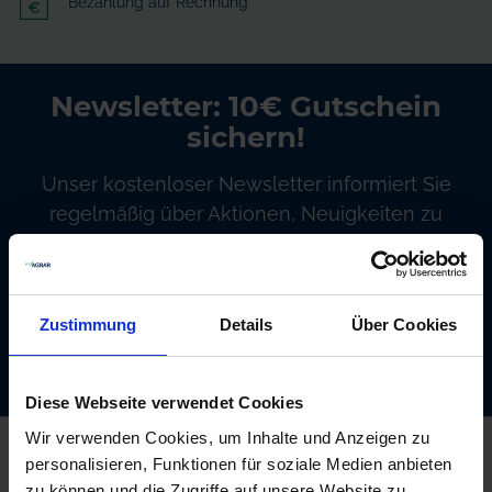
Bezahlung auf Rechnung
Newsletter: 10€ Gutschein
sichern!
Unser kostenloser Newsletter informiert Sie
regelmäßig über Aktionen, Neuigkeiten zu
Produkten und pflanzenbaulichen
Empfehlungen. Die Abmeldung ist jederzeit
möglich.
Zustimmung
Details
Über Cookies
Abonnieren
Diese Webseite verwendet Cookies
Wir verwenden Cookies, um Inhalte und Anzeigen zu
Kontakt
personalisieren, Funktionen für soziale Medien anbieten
AgrarOnline GmbH
zu können und die Zugriffe auf unsere Website zu