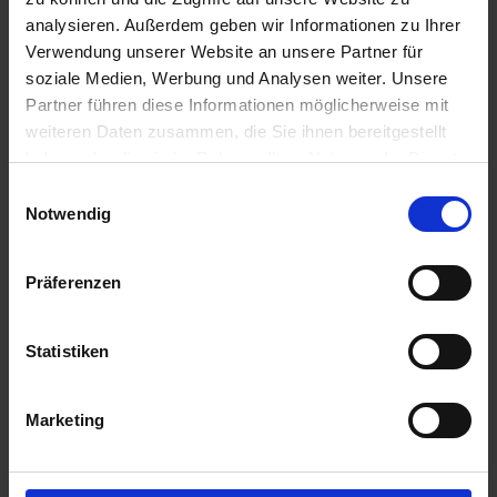
Bahnhofsallee 44
analysieren. Außerdem geben wir Informationen zu Ihrer
23909 Ratzeburg
Verwendung unserer Website an unsere Partner für
Deutschland
soziale Medien, Werbung und Analysen weiter. Unsere
info@myagrar.de
Partner führen diese Informationen möglicherweise mit
weiteren Daten zusammen, die Sie ihnen bereitgestellt
Kundenservice:
haben oder die sie im Rahmen Ihrer Nutzung der Dienste
Servicetelefon:
gesammelt haben.
Einwilligungsauswahl
+49 4541 8668 290
Notwendig
(Mo.-Fr. von 8.00 bis 16.00 Uhr)
Fax:
+49 4541 8668 2919
Präferenzen
WhatsApp:
+49 1578 5137188
WhatsApp
:
Statistiken
Desktop
oder
Smartphone
Oder nutzen Sie auch unser
Onlineformular
.
Marketing
Service