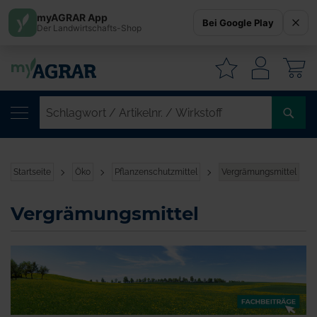
myAGRAR App
Bei Google Play
Der Landwirtschafts-Shop
W
SC
/
AR
/
Startseite
Öko
Pflanzenschutzmittel
Vergrämungsmittel
WI
Vergrämungsmittel